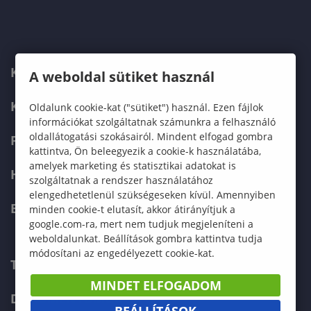
KARUNK
A weboldal sütiket használ
KÉPZÉSEK
Oldalunk cookie-kat ("sütiket") használ. Ezen fájlok
információkat szolgáltatnak számunkra a felhasználó
oldallátogatási szokásairól. Mindent elfogad gombra
FELVÉTELIZŐKNEK
kattintva, Ön beleegyezik a cookie-k használatába,
amelyek marketing és statisztikai adatokat is
HALLGATÓKNAK
szolgáltatnak a rendszer használatához
elengedhetetlenül szükségeseken kívül. Amennyiben
ERASMUS+
minden cookie-t elutasít, akkor átirányítjuk a
google.com-ra, mert nem tudjuk megjeleníteni a
weboldalunkat. Beállítások gombra kattintva tudja
módosítani az engedélyezett cookie-kat.
TELEFONKÖNYV
MINDET ELFOGADOM
DOKUMENTUMOK
BEÁLLÍTÁSOK