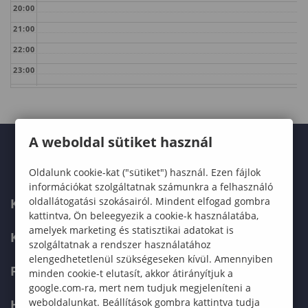
20:00
21:00
22:00
23:00
A weboldal sütiket használ
Oldalunk cookie-kat ("sütiket") használ. Ezen fájlok
információkat szolgáltatnak számunkra a felhasználó
oldallátogatási szokásairól. Mindent elfogad gombra
KARUNK
kattintva, Ön beleegyezik a cookie-k használatába,
amelyek marketing és statisztikai adatokat is
KÉPZÉSEK
szolgáltatnak a rendszer használatához
elengedhetetlenül szükségeseken kívül. Amennyiben
FELVÉTELIZŐKNEK
minden cookie-t elutasít, akkor átirányítjuk a
google.com-ra, mert nem tudjuk megjeleníteni a
weboldalunkat. Beállítások gombra kattintva tudja
HALLGATÓKNAK