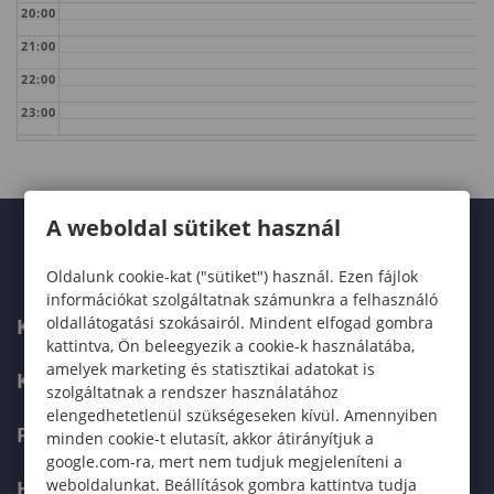
20:00
21:00
22:00
23:00
A weboldal sütiket használ
Oldalunk cookie-kat ("sütiket") használ. Ezen fájlok
információkat szolgáltatnak számunkra a felhasználó
oldallátogatási szokásairól. Mindent elfogad gombra
KARUNK
kattintva, Ön beleegyezik a cookie-k használatába,
amelyek marketing és statisztikai adatokat is
KÉPZÉSEK
szolgáltatnak a rendszer használatához
elengedhetetlenül szükségeseken kívül. Amennyiben
FELVÉTELIZŐKNEK
minden cookie-t elutasít, akkor átirányítjuk a
google.com-ra, mert nem tudjuk megjeleníteni a
weboldalunkat. Beállítások gombra kattintva tudja
HALLGATÓKNAK