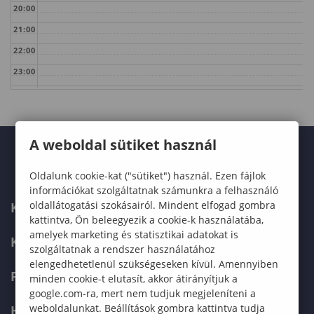
20:00
21:00
22:00
23:00
A weboldal sütiket használ
Oldalunk cookie-kat ("sütiket") használ. Ezen fájlok
információkat szolgáltatnak számunkra a felhasználó
oldallátogatási szokásairól. Mindent elfogad gombra
KARUNK
kattintva, Ön beleegyezik a cookie-k használatába,
amelyek marketing és statisztikai adatokat is
KÉPZÉSEK
szolgáltatnak a rendszer használatához
elengedhetetlenül szükségeseken kívül. Amennyiben
FELVÉTELIZŐKNEK
minden cookie-t elutasít, akkor átirányítjuk a
google.com-ra, mert nem tudjuk megjeleníteni a
weboldalunkat. Beállítások gombra kattintva tudja
HALLGATÓKNAK