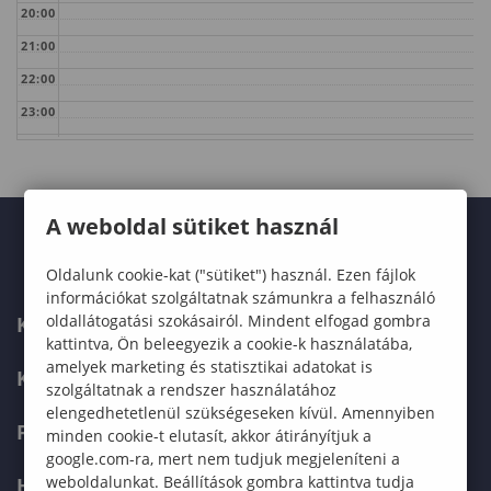
20:00
21:00
22:00
23:00
A weboldal sütiket használ
Oldalunk cookie-kat ("sütiket") használ. Ezen fájlok
információkat szolgáltatnak számunkra a felhasználó
oldallátogatási szokásairól. Mindent elfogad gombra
KARUNK
kattintva, Ön beleegyezik a cookie-k használatába,
amelyek marketing és statisztikai adatokat is
KÉPZÉSEK
szolgáltatnak a rendszer használatához
elengedhetetlenül szükségeseken kívül. Amennyiben
FELVÉTELIZŐKNEK
minden cookie-t elutasít, akkor átirányítjuk a
google.com-ra, mert nem tudjuk megjeleníteni a
weboldalunkat. Beállítások gombra kattintva tudja
HALLGATÓKNAK