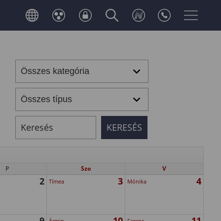
P
Szo
V
2
3
4
Tímea
Mónika
9
10
11
Ármin
Ferenc