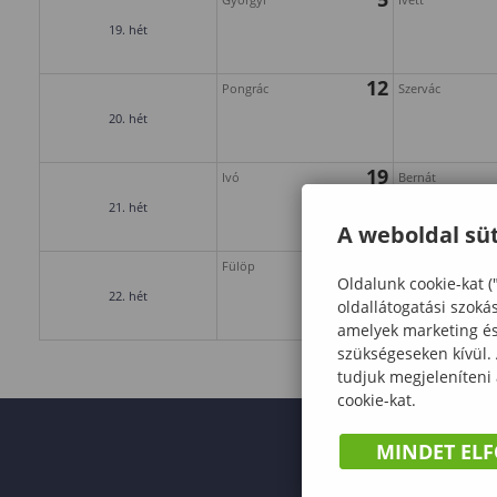
19. hét
12
Pongrác
Szervác
20. hét
19
Ivó
Bernát
21. hét
A weboldal süt
26
Fülöp
Hella
Oldalunk cookie-kat (
22. hét
oldallátogatási szoká
amelyek marketing és 
szükségeseken kívül.
tudjuk megjeleníteni
cookie-kat.
MINDET EL