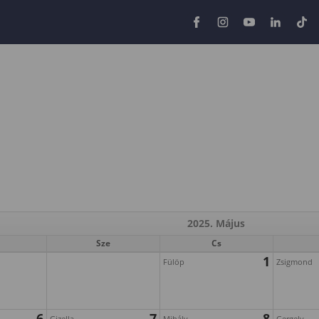
2025. Május
Sze
Cs
1
Fülöp
Zsigmond
6
7
8
Gizella
Mihály
Gergely