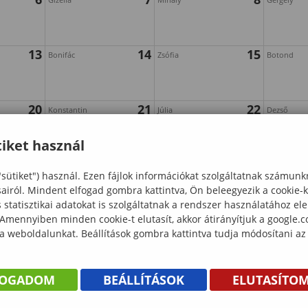
13
14
15
Bonifác
Zsófia
Botond
20
21
22
Konstantin
Júlia
Dezső
iket használ
27
28
29
Emil
Magdolna
Zsanett
"sütiket") használ. Ezen fájlok információkat szolgáltatnak számunk
sairól. Mindent elfogad gombra kattintva, Ön beleegyezik a cookie-
statisztikai adatokat is szolgáltatnak a rendszer használatához el
 Amennyiben minden cookie-t elutasít, akkor átirányítjuk a google.
 a weboldalunkat. Beállítások gombra kattintva tudja módosítani az
FOGADOM
BEÁLLÍTÁSOK
ELUTASÍTO