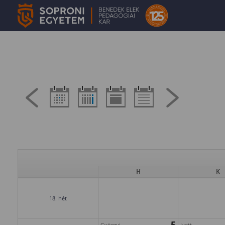
H
K
18. hét
5
Györgyi
Ivett