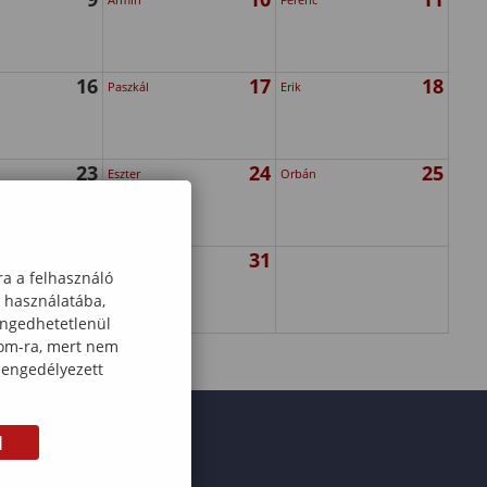
16
17
18
Paszkál
Erik
23
24
25
Eszter
Orbán
30
31
Angéla
ra a felhasználó
k használatába,
engedhetetlenül
com-ra, mert nem
 engedélyezett
M