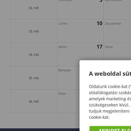
32. hét
10
Lörinc
Zsuzsanna
33. hét
17
Jácint
Ilona
34. hét
24
Bertalan
Lajos
A weboldal süt
35. hét
Oldalunk cookie-kat (
oldallátogatási szoká
31
Erika
amelyek marketing és 
36. hét
szükségeseken kívül.
tudjuk megjeleníteni
cookie-kat.
MINDET EL