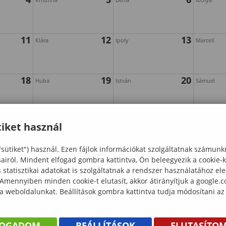
11
12
13
Klára
Ipoly
Marcell
18
19
20
Huba
István
Sámuel
25
26
27
Izsó
Gáspár
Ágoston
iket használ
"sütiket") használ. Ezen fájlok információkat szolgáltatnak számunk
sairól. Mindent elfogad gombra kattintva, Ön beleegyezik a cookie-
statisztikai adatokat is szolgáltatnak a rendszer használatához el
 Amennyiben minden cookie-t elutasít, akkor átirányítjuk a google.
 a weboldalunkat. Beállítások gombra kattintva tudja módosítani az
FOGADOM
BEÁLLÍTÁSOK
ELUTASÍTO