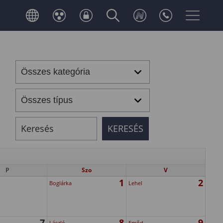
P
Szo
V
1
2
Boglárka
Lehel
7
8
9
László
Emőd