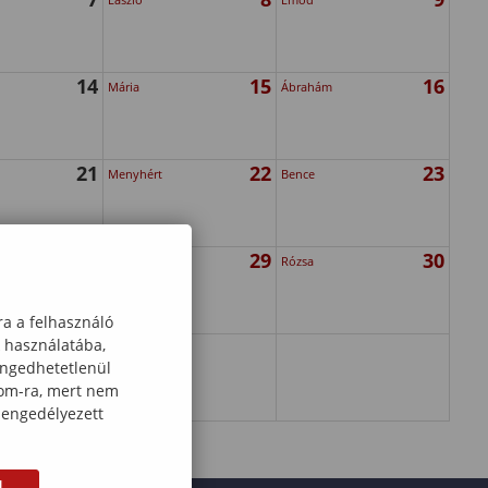
14
15
16
Mária
Ábrahám
21
22
23
Menyhért
Bence
28
29
30
Beatrix
Rózsa
ra a felhasználó
k használatába,
engedhetetlenül
com-ra, mert nem
 engedélyezett
M