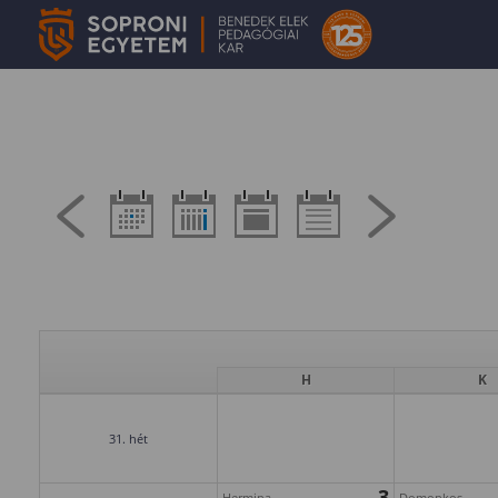
H
K
31. hét
3
Hermina
Domonkos