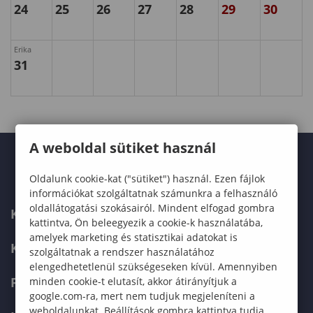
24
25
26
27
28
29
30
Erika
31
A weboldal sütiket használ
Oldalunk cookie-kat ("sütiket") használ. Ezen fájlok
információkat szolgáltatnak számunkra a felhasználó
oldallátogatási szokásairól. Mindent elfogad gombra
KARUNK
kattintva, Ön beleegyezik a cookie-k használatába,
amelyek marketing és statisztikai adatokat is
KÉPZÉSEK
szolgáltatnak a rendszer használatához
elengedhetetlenül szükségeseken kívül. Amennyiben
FELVÉTELIZŐKNEK
minden cookie-t elutasít, akkor átirányítjuk a
google.com-ra, mert nem tudjuk megjeleníteni a
weboldalunkat. Beállítások gombra kattintva tudja