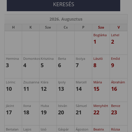
2026. Augusztus
H
K
Sze
Cs
P
Szo
V
Boglárka
Lehel
1
2
Hermina
Domonkos
Krisztina
Berta
Ibolya
László
Emőd
3
4
5
6
7
8
9
Lörinc
Zsuzsanna
Klára
Ipoly
Marcell
Mária
Ábrahám
10
11
12
13
14
15
16
Jácint
Ilona
Huba
István
Sámuel
Menyhért
Bence
17
18
19
20
21
22
23
Bertalan
Lajos
Izsó
Gáspár
Ágoston
Beatrix
Rózsa