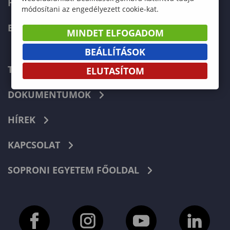
HALLGATÓKNAK
módosítani az engedélyezett cookie-kat.
ERASMUS+
MINDET ELFOGADOM
BEÁLLÍTÁSOK
TELEFONKÖNYV
ELUTASÍTOM
DOKUMENTUMOK
HÍREK
KAPCSOLAT
SOPRONI EGYETEM FŐOLDAL