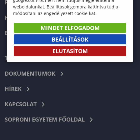
google.com-ra, mert nem tudjuk megjeleníteni a
FELVÉTELIZŐKNEK
weboldalunkat. Beállítások gombra kattintva tudja
módosítani az engedélyezett cookie-kat.
HALLGATÓKNAK
MINDET ELFOGADOM
ERASMUS+
BEÁLLÍTÁSOK
ELUTASÍTOM
TELEFONKÖNYV
DOKUMENTUMOK
HÍREK
KAPCSOLAT
SOPRONI EGYETEM FŐOLDAL