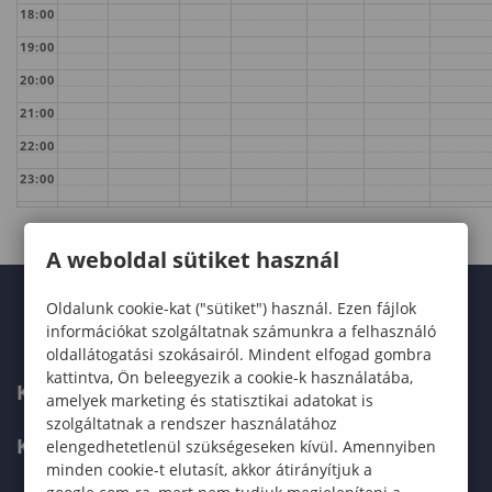
18:00
19:00
20:00
21:00
22:00
23:00
A weboldal sütiket használ
Oldalunk cookie-kat ("sütiket") használ. Ezen fájlok
információkat szolgáltatnak számunkra a felhasználó
oldallátogatási szokásairól. Mindent elfogad gombra
kattintva, Ön beleegyezik a cookie-k használatába,
KARUNK
amelyek marketing és statisztikai adatokat is
szolgáltatnak a rendszer használatához
KÉPZÉSEK
elengedhetetlenül szükségeseken kívül. Amennyiben
minden cookie-t elutasít, akkor átirányítjuk a