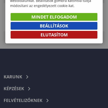
weboldalunkat. Beállítások gombra kattintva tudja
módosítani az engedélyezett cookie-kat.
KAPCSOLÓDÓ ELÉRHETŐSÉGEK
MINDET ELFOGADOM
BEÁLLÍTÁSOK
ELUTASÍTOM
KARUNK
KÉPZÉSEK
FELVÉTELIZŐKNEK