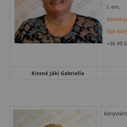
I. em.
kissne.j
bpk-kon
+36 99 
Kissné Jáki Gabriella
könyvtár