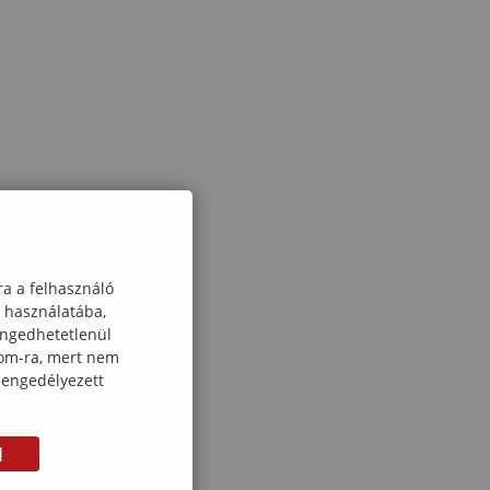
ra a felhasználó
k használatába,
engedhetetlenül
com-ra, mert nem
 engedélyezett
M