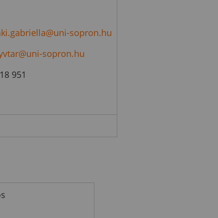
aki.gabriella@uni-sopron.hu
yvtar@uni-sopron.hu
518 951
os