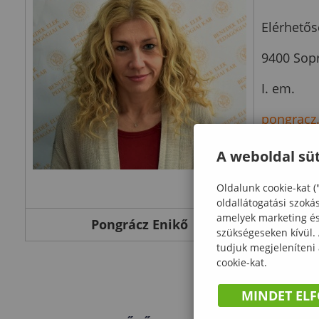
Elérhetős
9400 Sopr
I. em.
pongracz
+36 99 51
A weboldal süt
Oldalunk cookie-kat (
oldallátogatási szoká
amelyek marketing és 
Pongrácz Enikő
szükségeseken kívül.
tudjuk megjeleníteni
cookie-kat.
MINDET EL