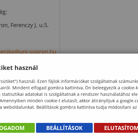
ég:
on, Ferenczy J. u.5.
.eniko@uni-sopron.hu
8 951
iket használ
"sütiket") használ. Ezen fájlok információkat szolgáltatnak számunk
sairól. Mindent elfogad gombra kattintva, Ön beleegyezik a cookie-
statisztikai adatokat is szolgáltatnak a rendszer használatához el
 Amennyiben minden cookie-t elutasít, akkor átirányítjuk a google.
 a weboldalunkat. Beállítások gombra kattintva tudja módosítani az
FOGADOM
BEÁLLÍTÁSOK
ELUTASÍTO