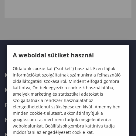
A weboldal sütiket használ
Oldalunk cookie-kat ("sütiket") használ. Ezen fájlok
KARUNK
információkat szolgáltatnak számunkra a felhasználó
oldallátogatási szokásairól. Mindent elfogad gombra
kattintva, Ön beleegyezik a cookie-k használatába,
KÉPZÉSEK
amelyek marketing és statisztikai adatokat is
szolgáltatnak a rendszer használatához
FELVÉTELIZŐKNEK
elengedhetetlenül szükségeseken kívül. Amennyiben
minden cookie-t elutasít, akkor átirányítjuk a
HALLGATÓKNAK
google.com-ra, mert nem tudjuk megjeleníteni a
weboldalunkat. Beállítások gombra kattintva tudja
módosítani az engedélyezett cookie-kat.
ERASMUS+