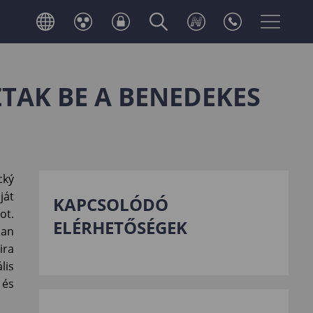
AK BE A BENEDEKES
cký
ját
KAPCSOLÓDÓ
ot.
ELÉRHETŐSÉGEK
ban
ira
lis
 és