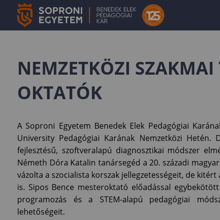
NEMZETKÖZI SZAKMAI
OKTATÓK
A Soproni Egyetem Benedek Elek Pedagógiai Karának 
University Pedagógiai Karának Nemzetközi Hetén. 
fejlesztésű, szoftveralapú diagnosztikai módszer elm
Németh Dóra Katalin tanársegéd a 20. századi magya
vázolta a szocialista korszak jellegzetességeit, de kitér
is. Sipos Bence mesteroktató előadással egybekötött
programozás és a STEM-alapú pedagógiai módszer
lehetőségeit.