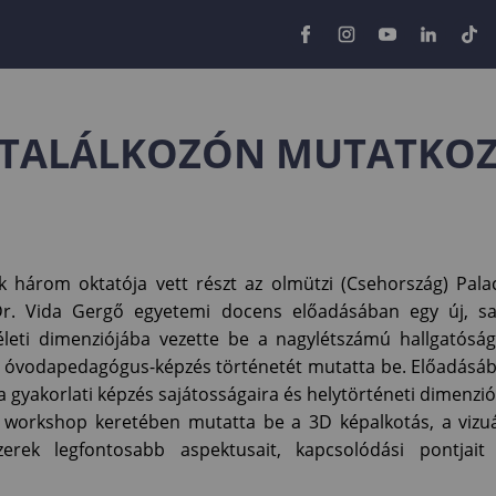
 TALÁLKOZÓN MUTATKOZT
három oktatója vett részt az olmützi (Csehország) Pala
Dr. Vida Gergő egyetemi docens előadásában egy új, sa
életi dimenziójába vezette be a nagylétszámú hallgatóság
r óvodapedagógus-képzés történetét mutatta be. Előadásá
t a gyakorlati képzés sajátosságaira és helytörténeti dimenzió
 workshop keretében mutatta be a 3D képalkotás, a vizuá
ek legfontosabb aspektusait, kapcsolódási pontjait