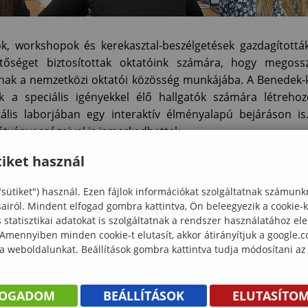
k, workshopok és kerekasztal-beszélgetések gazdagítottá
tőséget biztosítottak oktatóink számára, hogy megoss
anak a nemzetközi oktatói közösség munkájába. A Benedek-
 a speciális igényekkel élő hallgatók számára létrehoz
ális laborjában egy interaktív élményalapú bejáráson is
átványosságaival is ismerkedhettek.
orán a résztvevők szakmai kapcsolatokat alakíthattak k
iket használ
l. A találkozó tovább erősítette a két intézmény közö
"sütiket") használ. Ezen fájlok információkat szolgáltatnak számunk
számára, hogy nemzetközi szinten is megosszák tudomán
sairól. Mindent elfogad gombra kattintva, Ön beleegyezik a cookie-
zségeiket. A soproni szakemberek örömmel gondolnak vissz
statisztikai adatokat is szolgáltatnak a rendszer használatához el
iversity vendégszeretetéért és az értékes tapasztalatokért.
 Amennyiben minden cookie-t elutasít, akkor átirányítjuk a google.
 a weboldalunkat. Beállítások gombra kattintva tudja módosítani az
FOGADOM
BEÁLLÍTÁSOK
ELUTASÍTO