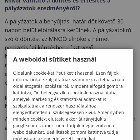
Mikor várható a döntés és értesítés a
pályázatok eredményéről?
A pályázatok a benyújtási határidőt követő 30
napon belül elbírálásra kerülnek. A pályázatokról
szóló döntést az MNOÖ elnöke a német
nemzetiségi képzésben részt vevő
hallgatókesetében személyesen, a nem német
A weboldal sütiket használ
nemzetiségi képzésben részt vevő hallgatók
Oldalunk cookie-kat ("sütiket") használ. Ezen fájlok
esetében a társnemzetiségek országos
információkat szolgáltatnak számunkra a felhasználó
önkormányzatainak bevonásával hozza meg.
oldallátogatási szokásairól. Mindent elfogad gombra
kattintva, Ön beleegyezik a cookie-k használatába,
Hogyan és mikor történik az ösztöndíj
amelyek marketing és statisztikai adatokat is
folyósítása?
szolgáltatnak a rendszer használatához
elengedhetetlenül szükségeseken kívül. Amennyiben
A szabályzatban meghatározottak szerint
minden cookie-t elutasít, akkor átirányítjuk a
google.com-ra, mert nem tudjuk megjeleníteni a
átutalással.
weboldalunkat. Beállítások gombra kattintva tudja
módosítani az engedélyezett cookie-kat.