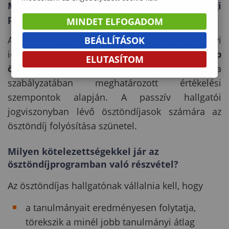
Meddig jogosult az ösztöndíjas a nemzetiségi
pedagógus képzési ösztöndíjra?
MINDET ELFOGADOM
Az ösztöndíjra a hallgató az egész tanulmányi
BEÁLLÍTÁSOK
idejére jogosult, de csak
az aktív félévekre kap
ELUTASÍTOM
ösztöndíjat
a NPTÖ pályázati felhívásában és a
szabályzatában meghatározott értékelési
szempontok alapján. A passzív hallgatói
jogviszonyban lévő ösztöndíjasok számára az
ösztöndíj folyósítása szünetel.
Milyen kötelezettségekkel jár az
ösztöndíjprogramban való részvétel?
Az ösztöndíjas hallgatónak vállalnia kell, hogy
a tanulmányait eredményesen folytatja,
törekszik a minél jobb tanulmányi átlag