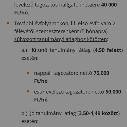
levelező tagozatos hallgatók részére
40 000
Ft/hó
.
További évfolyamokon, ill. első évfolyam 2.
félévétől szemeszterenként (5 hónapra)
súlyozott tanulmányi átlaghoz kötötten
:
a.) Kitűnő tanulmányi átlag (
4,50 felett
)
esetén:
nappali tagozaton: nettó
75.000
Ft/hó
esti/levelező tagozaton: nettó
50.000
Ft/hó
b.) Jó tanulmányi átlag (
3,50-4,49 között
)
esetén: