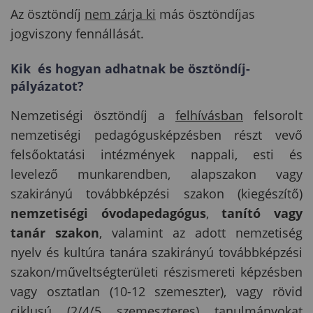
Az ösztöndíj
nem zárja ki
más ösztöndíjas
jogviszony fennállását.
Kik és hogyan adhatnak be ösztöndíj-
pályázatot?
Nemzetiségi ösztöndíj a
felhívásban
felsorolt
nemzetiségi pedagógusképzésben részt vevő
felsőoktatási intézmények nappali, esti és
levelező munkarendben, alapszakon vagy
szakirányú továbbképzési szakon (kiegészítő)
nemzetiségi óvodapedagógus
,
tanító vagy
tanár szakon
, valamint az adott nemzetiség
nyelv és kultúra tanára szakirányú továbbképzési
szakon/műveltségterületi részismereti képzésben
vagy osztatlan (10-12 szemeszter), vagy rövid
ciklusú (2/4/5 szemeszteres) tanulmányokat