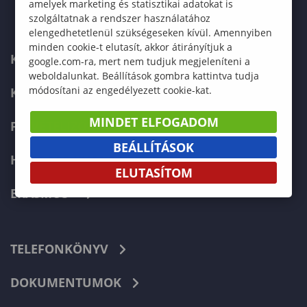
amelyek marketing és statisztikai adatokat is
szolgáltatnak a rendszer használatához
elengedhetetlenül szükségeseken kívül. Amennyiben
minden cookie-t elutasít, akkor átirányítjuk a
KARUNK
google.com-ra, mert nem tudjuk megjeleníteni a
weboldalunkat. Beállítások gombra kattintva tudja
módosítani az engedélyezett cookie-kat.
KÉPZÉSEK
MINDET ELFOGADOM
FELVÉTELIZŐKNEK
BEÁLLÍTÁSOK
HALLGATÓKNAK
ELUTASÍTOM
ERASMUS+
TELEFONKÖNYV
DOKUMENTUMOK