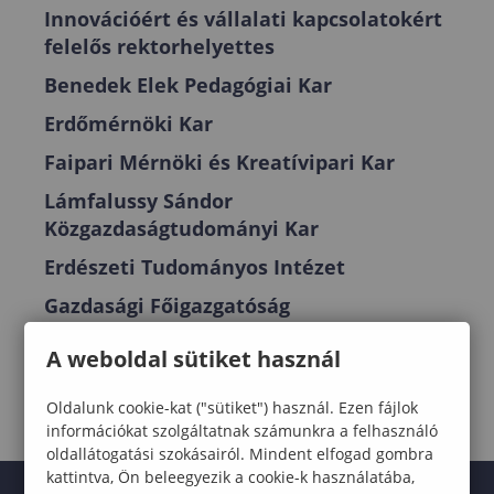
Innovációért és vállalati kapcsolatokért
felelős rektorhelyettes
Benedek Elek Pedagógiai Kar
Erdőmérnöki Kar
Faipari Mérnöki és Kreatívipari Kar
Lámfalussy Sándor
Közgazdaságtudományi Kar
Erdészeti Tudományos Intézet
Gazdasági Főigazgatóság
A weboldal sütiket használ
Oldalunk cookie-kat ("sütiket") használ. Ezen fájlok
információkat szolgáltatnak számunkra a felhasználó
oldallátogatási szokásairól. Mindent elfogad gombra
kattintva, Ön beleegyezik a cookie-k használatába,