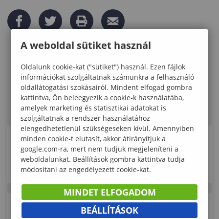
A weboldal sütiket használ
Oldalunk cookie-kat ("sütiket") használ. Ezen fájlok
információkat szolgáltatnak számunkra a felhasználó
oldallátogatási szokásairól. Mindent elfogad gombra
kattintva, Ön beleegyezik a cookie-k használatába,
amelyek marketing és statisztikai adatokat is
szolgáltatnak a rendszer használatához
elengedhetetlenül szükségeseken kívül. Amennyiben
minden cookie-t elutasít, akkor átirányítjuk a
KAPCSOLÓDÓ ELÉRHETŐSÉGEK
google.com-ra, mert nem tudjuk megjeleníteni a
weboldalunkat. Beállítások gombra kattintva tudja
módosítani az engedélyezett cookie-kat.
MINDET ELFOGADOM
BEÁLLÍTÁSOK
KAPCSOLÓDÓ TARTALMAK