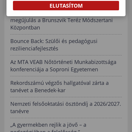
ELUTASÍTOM
Szakmai inspiráció és játékpedagógiai
megújulás a Brunszvik Teréz Módszertani
Központban
Bounce Back: Szülői és pedagógusi
rezilienciafejlesztés
Az MTA VEAB Nőtörténeti Munkabizottsága
konferenciája a Soproni Egyetemen
Rekordszámú végzős hallgatóval zárta a
tanévet a Benedek-kar
Nemzeti felsőoktatási ösztöndíj a 2026/2027.
tanévre
„A gyermekben rejlik a jövő – a