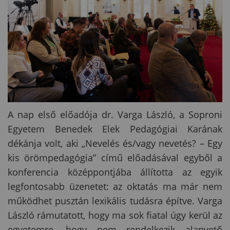
A nap első előadója dr. Varga László, a
Soproni
Egyetem
Benedek Elek Pedagógiai Karának
dékánja volt, aki „Nevelés és/vagy nevetés? – Egy
kis örömpedagógia” című előadásával egyből a
konferencia középpontjába állította az egyik
legfontosabb üzenetet: az oktatás ma már nem
működhet pusztán lexikális tudásra építve. Varga
László rámutatott, hogy ma sok fiatal úgy kerül az
egyetemre, hogy nem rendelkezik alapvető