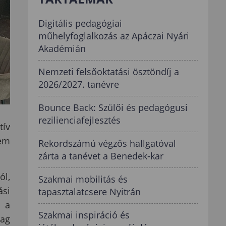
Digitális pedagógiai
műhelyfoglalkozás az Apáczai Nyári
Akadémián
Nemzeti felsőoktatási ösztöndíj a
2026/2027. tanévre
Bounce Back: Szülői és pedagógusi
rezilienciafejlesztés
tív
tem
Rekordszámú végzős hallgatóval
zárta a tanévet a Benedek-kar
ól,
Szakmai mobilitás és
ási
tapasztalatcsere Nyitrán
, a
Szakmai inspiráció és
dag