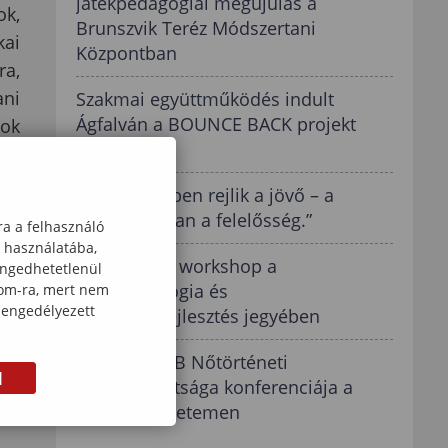
játékpedagógiai megújulás a
ok,
Brunszvik Teréz Módszertani
kai
Központban
ra,
ani
Szakmai együttműködés indult
Ágfalván a BOUNCE BACK projekt
tok
keretében
„A gyermekben rejlik a jövő – a
pedagógiában a felelősség.”
ra a felhasználó
k használatába,
Nemzetközi workshop a
engedhetetlenül
békepedagógia és
com-ra, mert nem
 engedélyezett
rezilienciafejlesztés jegyében
Az MTA VEAB Nőtörténeti
M
Munkabizottsága konferenciája a
Soproni Egyetemen