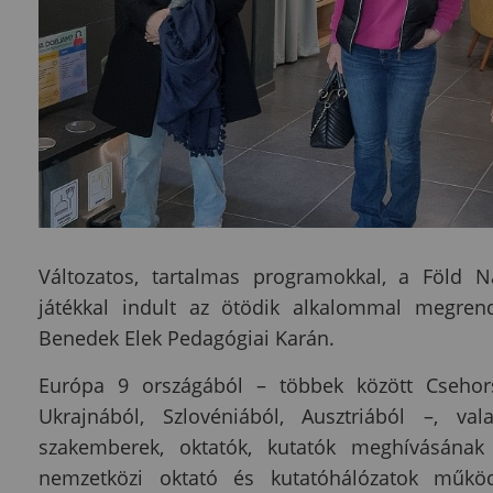
Változatos, tartalmas programokkal, a Föld Na
játékkal indult az ötödik alkalommal megre
Benedek Elek Pedagógiai Karán.
Európa 9 országából – többek között Csehorsz
Ukrajnából, Szlovéniából, Ausztriából –, va
szakemberek, oktatók, kutatók meghívásának
nemzetközi oktató és kutatóhálózatok műkö