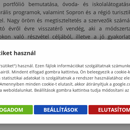
portfólió bemutatása, óvoda- és iskolalátogatás
ális programok, valamint Sopron és a régió turiszti
el. Nagy öröm és megtiszteltetés a szervezők számá
tó évről évre visszatérő vendég, aki a módszert
kon való részvétel céljából, illetve a jó gyakorla
iket használ
"sütiket") használ. Ezen fájlok információkat szolgáltatnak számunk
sairól. Mindent elfogad gombra kattintva, Ön beleegyezik a cookie-
statisztikai adatokat is szolgáltatnak a rendszer használatához el
 Amennyiben minden cookie-t elutasít, akkor átirányítjuk a google.
 a weboldalunkat. Beállítások gombra kattintva tudja módosítani az
FOGADOM
BEÁLLÍTÁSOK
ELUTASÍTO