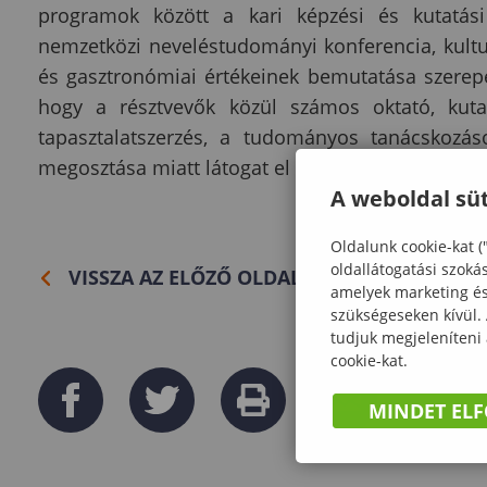
programok között a kari képzési és kutatási 
nemzetközi neveléstudományi konferencia, kultur
és gasztronómiai értékeinek bemutatása szerep
hogy a résztvevők közül számos oktató, kuta
tapasztalatszerzés, a tudományos tanácskozáso
megosztása miatt látogat el újra Sopronba.
A weboldal süt
Oldalunk cookie-kat (
oldallátogatási szoká
VISSZA AZ ELŐZŐ OLDALRA
amelyek marketing és 
szükségeseken kívül.
tudjuk megjeleníteni
cookie-kat.
MINDET EL