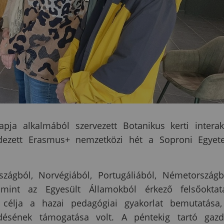
pja alkalmából szervezett Botanikus kerti interak
ndezett Erasmus+ nemzetközi hét a Soproni Egye
ágból, Norvégiából, Portugáliából, Németországb
lamint az Egyesült Államokból érkező felsőoktat
 célja a hazai pedagógiai gyakorlat bemutatása
désének támogatása volt. A péntekig tartó gaz