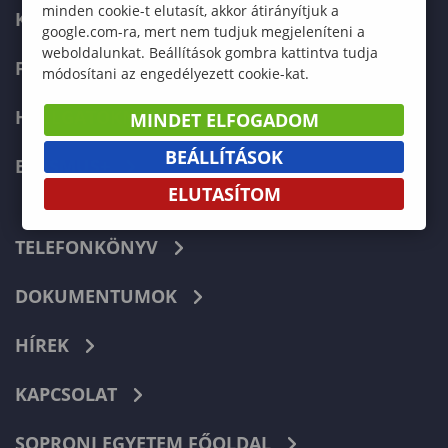
minden cookie-t elutasít, akkor átirányítjuk a
KÉPZÉSEK
google.com-ra, mert nem tudjuk megjeleníteni a
weboldalunkat. Beállítások gombra kattintva tudja
FELVÉTELIZŐKNEK
módosítani az engedélyezett cookie-kat.
HALLGATÓKNAK
MINDET ELFOGADOM
BEÁLLÍTÁSOK
ERASMUS+
ELUTASÍTOM
TELEFONKÖNYV
DOKUMENTUMOK
HÍREK
KAPCSOLAT
SOPRONI EGYETEM FŐOLDAL