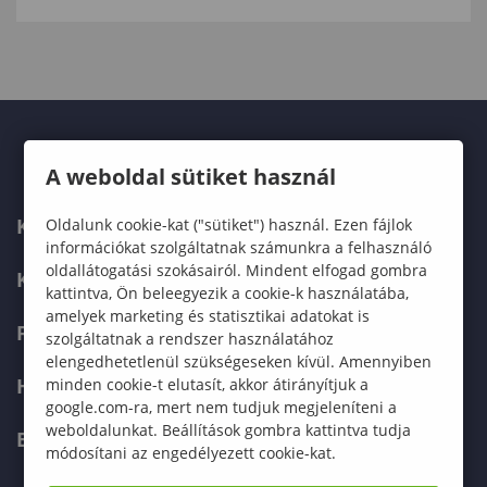
A weboldal sütiket használ
KARUNK
Oldalunk cookie-kat ("sütiket") használ. Ezen fájlok
információkat szolgáltatnak számunkra a felhasználó
oldallátogatási szokásairól. Mindent elfogad gombra
KÉPZÉSEK
kattintva, Ön beleegyezik a cookie-k használatába,
amelyek marketing és statisztikai adatokat is
FELVÉTELIZŐKNEK
szolgáltatnak a rendszer használatához
elengedhetetlenül szükségeseken kívül. Amennyiben
HALLGATÓKNAK
minden cookie-t elutasít, akkor átirányítjuk a
google.com-ra, mert nem tudjuk megjeleníteni a
weboldalunkat. Beállítások gombra kattintva tudja
ERASMUS+
módosítani az engedélyezett cookie-kat.