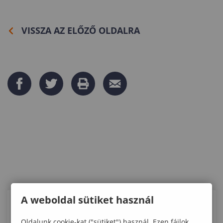
VISSZA AZ ELŐZŐ OLDALRA
A weboldal sütiket használ
KAPCSOLÓDÓ ELÉRHETŐSÉGEK
Oldalunk cookie-kat ("sütiket") használ. Ezen fájlok