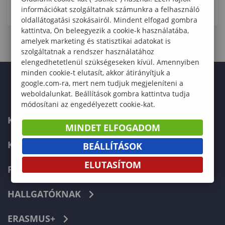
információkat szolgáltatnak számunkra a felhasználó
oldallátogatási szokásairól. Mindent elfogad gombra
kattintva, Ön beleegyezik a cookie-k használatába,
amelyek marketing és statisztikai adatokat is
szolgáltatnak a rendszer használatához
elengedhetetlenül szükségeseken kívül. Amennyiben
minden cookie-t elutasít, akkor átirányítjuk a
google.com-ra, mert nem tudjuk megjeleníteni a
weboldalunkat. Beállítások gombra kattintva tudja
módosítani az engedélyezett cookie-kat.
KARUNK
MINDET ELFOGADOM
KÉPZÉSEK
BEÁLLÍTÁSOK
ELUTASÍTOM
FELVÉTELIZŐKNEK
HALLGATÓKNAK
ERASMUS+