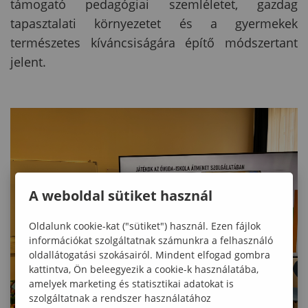
támogató pedagógiai szemléletet, gazdag
tapasztalati környezetet és a gyermekek
természetes kíváncsiságára építő módszertant
jelent.
A weboldal sütiket használ
Oldalunk cookie-kat ("sütiket") használ. Ezen fájlok
információkat szolgáltatnak számunkra a felhasználó
oldallátogatási szokásairól. Mindent elfogad gombra
kattintva, Ön beleegyezik a cookie-k használatába,
amelyek marketing és statisztikai adatokat is
szolgáltatnak a rendszer használatához