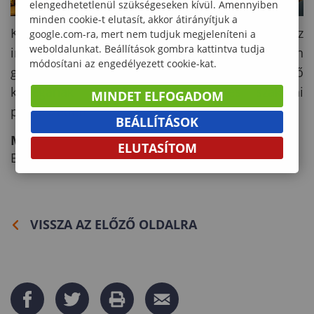
elengedhetetlenül szükségeseken kívül. Amennyiben
minden cookie-t elutasít, akkor átirányítjuk a
Köszönjük Takácsné Szabó Melindának az
google.com-ra, mert nem tudjuk megjeleníteni a
weboldalunkat. Beállítások gombra kattintva tudja
inspiráló előadást és a gyakorlati ötletekben
módosítani az engedélyezett cookie-kat.
gazdag workshopot, valamint minden résztvevő
kollégának az aktív jelenlétet és szakmai
MINDET ELFOGADOM
párbeszédet!
BEÁLLÍTÁSOK
Maximovics Veronika
ELUTASÍTOM
BMK-Játékpedagógiai műhely vezetője
VISSZA AZ ELŐZŐ OLDALRA