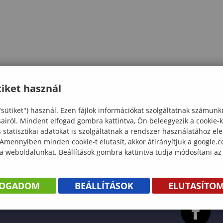
iket használ
"sütiket") használ. Ezen fájlok információkat szolgáltatnak számunk
sairól. Mindent elfogad gombra kattintva, Ön beleegyezik a cookie-
statisztikai adatokat is szolgáltatnak a rendszer használatához el
 Amennyiben minden cookie-t elutasít, akkor átirányítjuk a google.
 a weboldalunkat. Beállítások gombra kattintva tudja módosítani az
FOGADOM
BEÁLLÍTÁSOK
ELUTASÍTO
KÖNYV