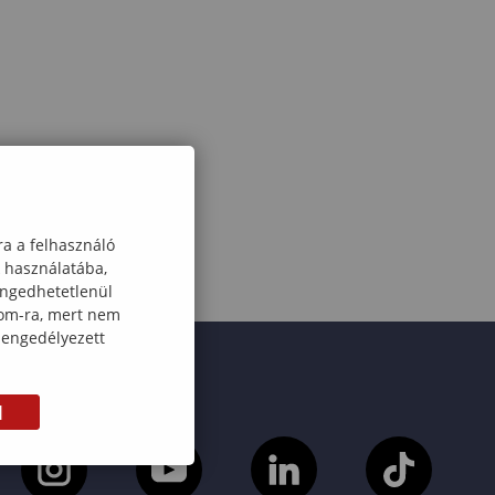
ra a felhasználó
k használatába,
engedhetetlenül
com-ra, mert nem
 engedélyezett
M