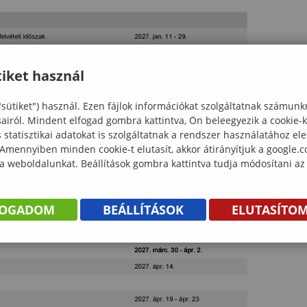
iket használ
"sütiket") használ. Ezen fájlok információkat szolgáltatnak számunk
sairól. Mindent elfogad gombra kattintva, Ön beleegyezik a cookie-
statisztikai adatokat is szolgáltatnak a rendszer használatához el
 Amennyiben minden cookie-t elutasít, akkor átirányítjuk a google.
 a weboldalunkat. Beállítások gombra kattintva tudja módosítani az
FOGADOM
BEÁLLÍTÁSOK
ELUTASÍTO