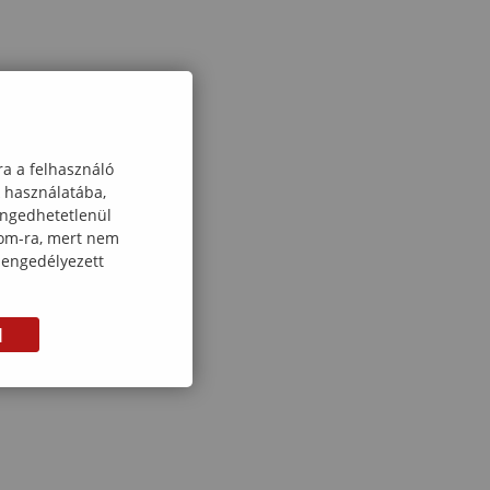
ra a felhasználó
k használatába,
engedhetetlenül
com-ra, mert nem
 engedélyezett
M