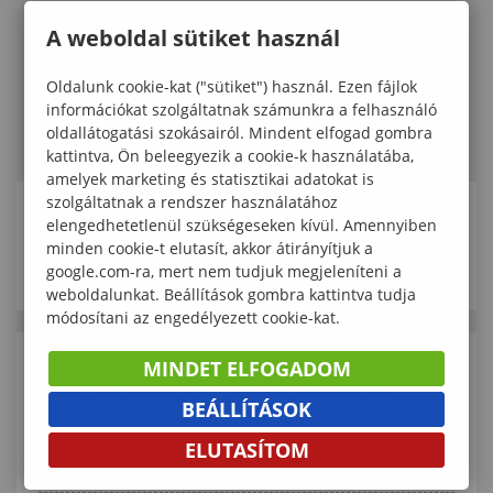
A weboldal sütiket használ
Oldalunk cookie-kat ("sütiket") használ. Ezen fájlok
információkat szolgáltatnak számunkra a felhasználó
oldallátogatási szokásairól. Mindent elfogad gombra
kattintva, Ön beleegyezik a cookie-k használatába,
amelyek marketing és statisztikai adatokat is
szolgáltatnak a rendszer használatához
elengedhetetlenül szükségeseken kívül. Amennyiben
KAPCSOLÓDÓ ELÉRHETŐSÉGEK
minden cookie-t elutasít, akkor átirányítjuk a
google.com-ra, mert nem tudjuk megjeleníteni a
weboldalunkat. Beállítások gombra kattintva tudja
módosítani az engedélyezett cookie-kat.
MINDET ELFOGADOM
KAPCSOLÓDÓ TARTALMAK
BEÁLLÍTÁSOK
Nemzetközi szakmai tapasztalatcsere a
ELUTASÍTOM
rezilienciafejlesztés szolgálatában