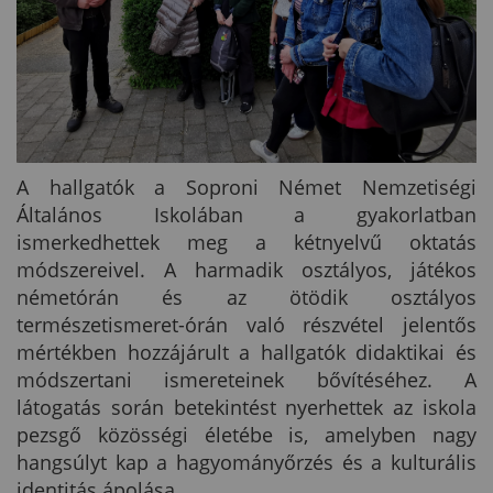
A hallgatók a Soproni Német Nemzetiségi
Általános Iskolában a gyakorlatban
ismerkedhettek meg a kétnyelvű oktatás
módszereivel. A harmadik osztályos, játékos
németórán és az ötödik osztályos
természetismeret-órán való részvétel jelentős
mértékben hozzájárult a hallgatók didaktikai és
módszertani ismereteinek bővítéséhez. A
látogatás során betekintést nyerhettek az iskola
pezsgő közösségi életébe is, amelyben nagy
hangsúlyt kap a hagyományőrzés és a kulturális
identitás ápolása.