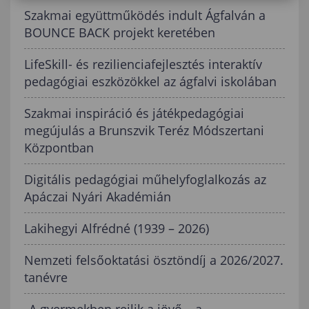
Szakmai együttműködés indult Ágfalván a
BOUNCE BACK projekt keretében
LifeSkill- és rezilienciafejlesztés interaktív
pedagógiai eszközökkel az ágfalvi iskolában
Szakmai inspiráció és játékpedagógiai
megújulás a Brunszvik Teréz Módszertani
Központban
Digitális pedagógiai műhelyfoglalkozás az
Apáczai Nyári Akadémián
Lakihegyi Alfrédné (1939 – 2026)
Nemzeti felsőoktatási ösztöndíj a 2026/2027.
tanévre
„A gyermekben rejlik a jövő – a