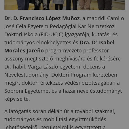
Dr. D. Francisco López Muñoz
, a madridi Camilo
José Cela Egyetem Pedagógiai Kar Nemzetközi
Doktori Iskola (EID-UCJC) igazgatója, kutatási és
tudományos elnökhelyettes és
Dra. Dª Isabel
Morales Jareño
programvezető professzor
asszony megtisztelő meghívására és felkérésére
Dr. habil. Varga László egyetemi docens a
Neveléstudományi Doktori Program keretében
megírt doktori értekezés védési bizottságában a
Soproni Egyetemet és a hazai neveléstudományt
képviselte.
A látogatás során dékán úr a további szakmai,
tudományos és mobilitási együttműködés
lehetőségeiről, területeiről is egyeztetett a