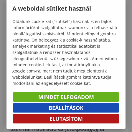
rezilienciafejlesztés jegyében
A weboldal sütiket használ
Szakmai mobilitás és tapasztalatcsere
Oldalunk cookie-kat ("sütiket") használ. Ezen fájlok
Nyitrán
információkat szolgáltatnak számunkra a felhasználó
oldallátogatási szokásairól. Mindent elfogad gombra
„A gyermekben rejlik a jövő – a
kattintva, Ön beleegyezik a cookie-k használatába,
pedagógiában a felelősség.”
amelyek marketing és statisztikai adatokat is
szolgáltatnak a rendszer használatához
Nemzetközi szakmai tapasztalatcsere a
elengedhetetlenül szükségeseken kívül. Amennyiben
minden cookie-t elutasít, akkor átirányítjuk a
rezilienciafejlesztés szolgálatában
google.com-ra, mert nem tudjuk megjeleníteni a
weboldalunkat. Beállítások gombra kattintva tudja
Láthatatlan minták, maradandó hatások –
módosítani az engedélyezett cookie-kat.
plenáris előadás az Apáczai Nyári
Akadémián
MINDET ELFOGADOM
Szakmai együttműködés indult Ágfalván a
BEÁLLÍTÁSOK
BOUNCE BACK projekt keretében
ELUTASÍTOM
Szakmai inspiráció és játékpedagógiai