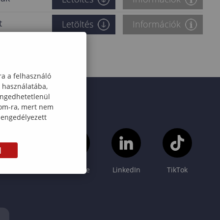
t
Letöltés
Információk
ra a felhasználó
k használatába,
engedhetetlenül
com-ra, mert nem
 engedélyezett
M
Instagram
YouTube
LinkedIn
TikTok