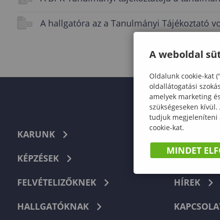
A hallgatóra az a Tanulmányi Tájékoztató 
A weboldal süt
Oldalunk cookie-kat (
oldallátogatási szoká
amelyek marketing és 
szükségeseken kívül.
tudjuk megjeleníteni
cookie-kat.
KARUNK
TELEFON
MINDET EL
KÉPZÉSEK
DOKUMEN
FELVÉTELIZŐKNEK
HÍREK
HALLGATÓKNAK
KAPCSOLA