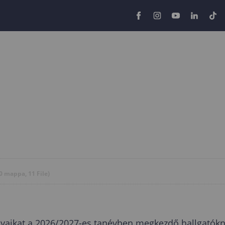
0 mappa, 11 File)
nyaikat a 2026/2027-es tanévben megkezdő hallgatók