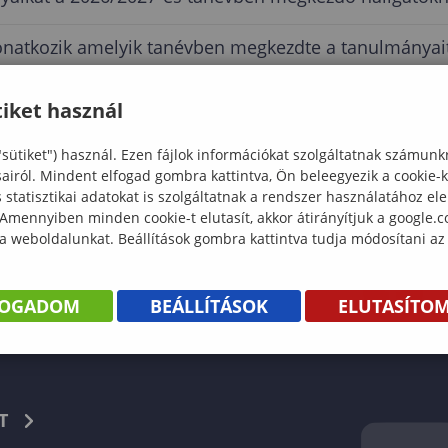
vonatkozik amelyik tanévben megkezdte a tanulmányai
iket használ
"sütiket") használ. Ezen fájlok információkat szolgáltatnak számunk
sairól. Mindent elfogad gombra kattintva, Ön beleegyezik a cookie-
statisztikai adatokat is szolgáltatnak a rendszer használatához el
 Amennyiben minden cookie-t elutasít, akkor átirányítjuk a google.
 a weboldalunkat. Beállítások gombra kattintva tudja módosítani az
KÖNYV
FOGADOM
BEÁLLÍTÁSOK
ELUTASÍTO
TUMOK
Facebook
T