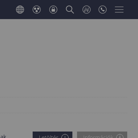
nak
Letöltés
Információk