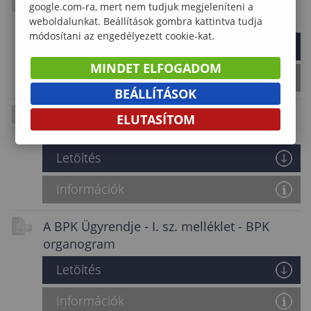
Egyéni védőeszköz juttatási rendje 2022 01
google.com-ra, mert nem tudjuk megjeleníteni a
01
weboldalunkat. Beállítások gombra kattintva tudja
módosítani az engedélyezett cookie-kat.
Letöltés
MINDET ELFOGADOM
Információk
BEÁLLÍTÁSOK
Adatvédelmi Tájékoztató - Rendezvénnyel
ELUTASÍTOM
kapcsolatos adatkezelés
Letöltés
Információk
A BPK Ügyrendje - I. sz. melléklet - BPK
organogram
Letöltés
Információk