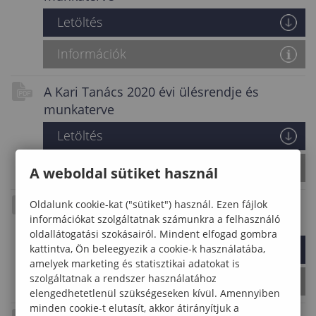
Letöltés
Információk
A Kari Tanács 2020 évi ülésrendje és
munkaterve
Letöltés
Információk
A weboldal sütiket használ
A Kari Tanács 2021 évi ülésrendje és
Oldalunk cookie-kat ("sütiket") használ. Ezen fájlok
információkat szolgáltatnak számunkra a felhasználó
munkaterve
oldallátogatási szokásairól. Mindent elfogad gombra
Letöltés
kattintva, Ön beleegyezik a cookie-k használatába,
amelyek marketing és statisztikai adatokat is
szolgáltatnak a rendszer használatához
Információk
elengedhetetlenül szükségeseken kívül. Amennyiben
minden cookie-t elutasít, akkor átirányítjuk a