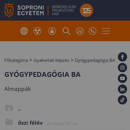
>
>
Főkategória
Gyakorlati képzés
Gyógypedagógia BA
GYÓGYPEDAGÓGIA BA
Almappák
..
őszi félév
(0 mappa, 10 File)