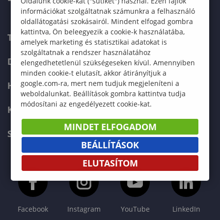
Oldalunk cookie-kat ("sütiket") használ. Ezen fájlok
információkat szolgáltatnak számunkra a felhasználó
oldallátogatási szokásairól. Mindent elfogad gombra
kattintva, Ön beleegyezik a cookie-k használatába,
TELEFONKÖNYV
amelyek marketing és statisztikai adatokat is
szolgáltatnak a rendszer használatához
DOKUMENTUMOK
elengedhetetlenül szükségeseken kívül. Amennyiben
minden cookie-t elutasít, akkor átirányítjuk a
google.com-ra, mert nem tudjuk megjeleníteni a
HÍREK
weboldalunkat. Beállítások gombra kattintva tudja
módosítani az engedélyezett cookie-kat.
KAPCSOLAT
MINDET ELFOGADOM
SOPRONI EGYETEM FŐOLDAL
BEÁLLÍTÁSOK
ELUTASÍTOM
Facebook
Instagram
YouTube
LinkedIn