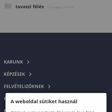
tavaszi félév
(1 mappa, 14 File)
KARUNK
KÉPZÉSEK
FELVÉTELIZŐKNEK
HALLGATÓKNAK
A weboldal sütiket használ
ERASMUS+