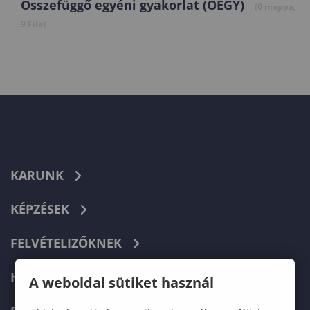
Összefüggő egyéni gyakorlat (ÖEGY)
(0 mappa,
9 File)
KARUNK
KÉPZÉSEK
FELVÉTELIZŐKNEK
HALLGATÓKNAK
A weboldal sütiket használ