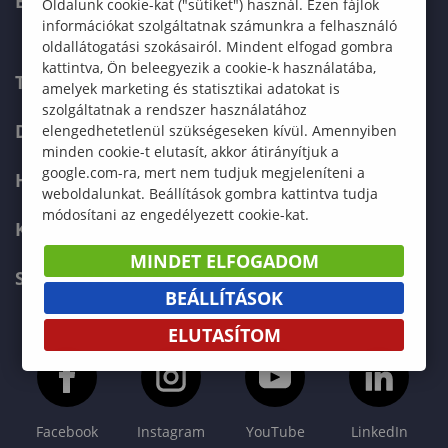
ERASMUS+
Oldalunk cookie-kat ("sütiket") használ. Ezen fájlok
információkat szolgáltatnak számunkra a felhasználó
oldallátogatási szokásairól. Mindent elfogad gombra
kattintva, Ön beleegyezik a cookie-k használatába,
TELEFONKÖNYV
amelyek marketing és statisztikai adatokat is
szolgáltatnak a rendszer használatához
DOKUMENTUMOK
elengedhetetlenül szükségeseken kívül. Amennyiben
minden cookie-t elutasít, akkor átirányítjuk a
google.com-ra, mert nem tudjuk megjeleníteni a
HÍREK
weboldalunkat. Beállítások gombra kattintva tudja
módosítani az engedélyezett cookie-kat.
KAPCSOLAT
MINDET ELFOGADOM
SOPRONI EGYETEM FŐOLDAL
BEÁLLÍTÁSOK
ELUTASÍTOM
Facebook
Instagram
YouTube
LinkedIn