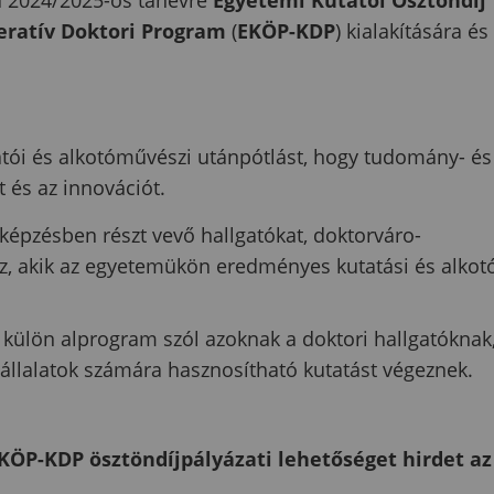
ratív Doktori Program
(
EKÖP-KDP
) kialakítására és
tói és alkotóművészi utánpótlást, hogy tudomány- és
t és az innovációt.
 képzésben részt vevő hallgatókat, doktorváro­
oz, akik az egyetemükön eredményes kutatási és alkot
ülön alprogram szól azoknak a doktori hall­gatóknak
vállalatok számára hasznosítható kutatást végeznek.
ÖP-KDP ösztöndíjpályázati lehetőséget hirdet az