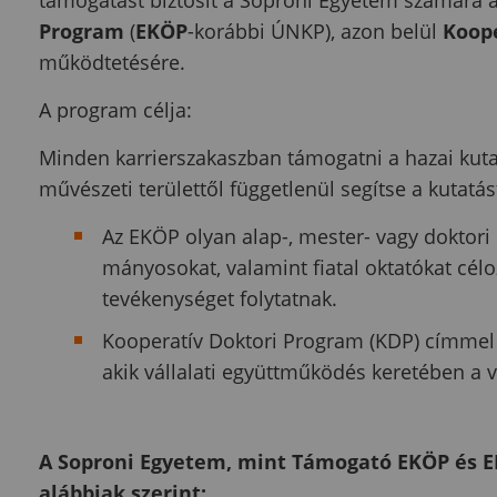
Program
(
EKÖP
-korábbi ÚNKP), azon belül
Koope
működtetésére.
A program célja:
Minden karrierszakaszban támogatni a hazai kuta
művészeti területtől függetlenül segítse a kutatás
Az EKÖP olyan alap-, mester- vagy doktori
mányosokat, valamint fiatal oktatókat cél
tevékenységet folytatnak.
Kooperatív Doktori Program (KDP) címmel k
akik vállalati együttműködés keretében a 
A Soproni Egyetem, mint Támogató EKÖP és EK
alábbiak szerint: