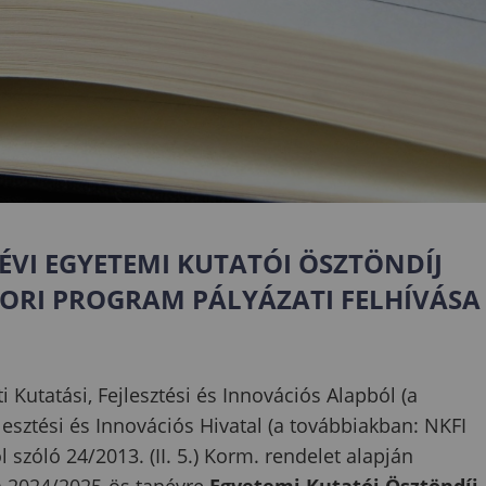
ÉVI
EGYETEMI KUTATÓI ÖSZTÖNDÍJ
TORI PROGRAM
PÁLYÁZATI FELHÍVÁSA
 Kutatási, Fejlesztési és Innovációs Alapból (a
lesztési és Innovációs Hivatal (a továbbiakban: NKFI
l szóló 24/2013. (II. 5.) Korm. rendelet alapján
a 2024/2025-ös tanévre
Egyetemi Kutatói Ösztöndíj