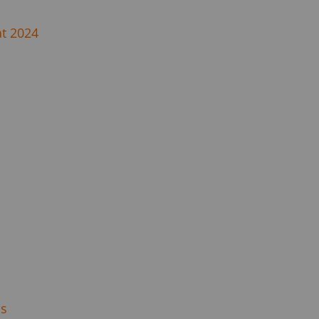
at 2024
ás