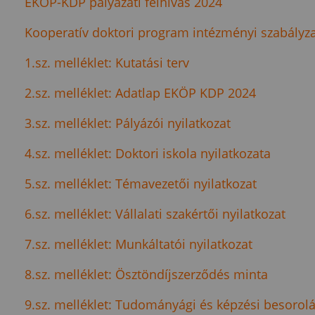
EKÖP-KDP pályázati felhívás 2024
Kooperatív doktori program intézményi szabályz
1.sz. melléklet: Kutatási terv
2.sz. melléklet: Adatlap EKÖP KDP 2024
3.sz. melléklet: Pályázói nyilatkozat
4.sz. melléklet: Doktori iskola nyilatkozata
5.sz. melléklet: Témavezetői nyilatkozat
6.sz. melléklet: Vállalati szakértői nyilatkozat
7.sz. melléklet: Munkáltatói nyilatkozat
8.sz. melléklet: Ösztöndíjszerződés minta
9.sz. melléklet: Tudományági és képzési besorol