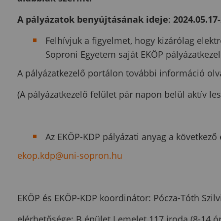
A pályázatok benyújtásának ideje
:
2024.05.17
Felhívjuk a figyelmet, hogy kizárólag ele
Soproni Egyetem saját EKÖP pályázatkezelő
A pályázatkezelő portálon további információ olv
(A pályázatkezelő felület pár napon belül aktív les
Az EKÖP-KDP pályázati anyag a következő 
ekop.kdp@uni-sopron.hu
EKÖP és EKÖP-KDP koordinátor: Pócza-Tóth Szilv
elérhetősége: B.épület I.emelet 117.iroda (8-14 ór