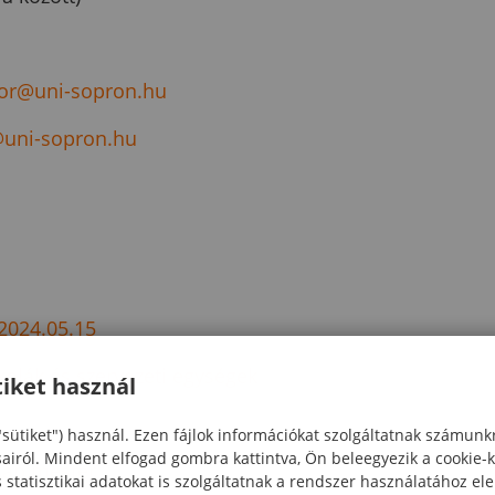
tor@uni-sopron.hu
uni-sopron.hu
2024.05.15
kolák és szervezeti egységek
iket használ
"sütiket") használ. Ezen fájlok információkat szolgáltatnak számunk
sairól. Mindent elfogad gombra kattintva, Ön beleegyezik a cookie-
alap mester
statisztikai adatokat is szolgáltatnak a rendszer használatához el