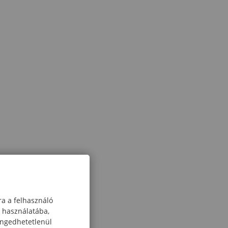
ra a felhasználó
k használatába,
engedhetetlenül