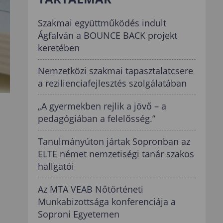
Szakmai együttműködés indult
Ágfalván a BOUNCE BACK projekt
keretében
Nemzetközi szakmai tapasztalatcsere
a rezilienciafejlesztés szolgálatában
„A gyermekben rejlik a jövő – a
pedagógiában a felelősség.”
Tanulmányúton jártak Sopronban az
ELTE német nemzetiségi tanár szakos
hallgatói
Az MTA VEAB Nőtörténeti
Munkabizottsága konferenciája a
Soproni Egyetemen