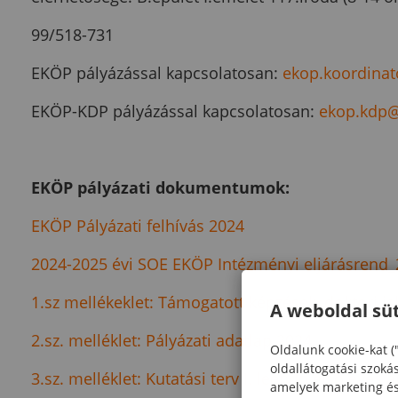
99/518-731
EKÖP pályázással kapcsolatosan:
ekop.koordina
EKÖP-KDP pályázással kapcsolatosan:
ekop.kdp@
EKÖP pályázati dokumentumok:
EKÖP Pályázati felhívás 2024
2024-2025 évi SOE EKÖP Intézményi eljárásrend_
1.sz mellékeklet: Támogatott képzések, doktori is
A weboldal süt
2.sz. melléklet: Pályázati adatlap 2024
Oldalunk cookie-kat (
oldallátogatási szoká
3.sz. melléklet: Kutatási terv I. leendo első éves 
amelyek marketing és 