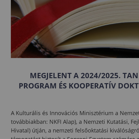
MEGJELENT A 2024/2025. TAN
PROGRAM
ÉS
KOOPERATÍV DOK
A Kulturális és Innovációs Minisztérium a Nemzeti
továbbiakban: NKFI Alap), a Nemzeti Kutatási, Fej
Hivatal) útján, a nemzeti felsőoktatási kiválóságró
támogatást biztosít a Soproni Egyetem számára 