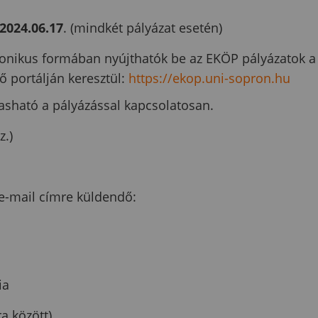
-2024.06.17
. (mindkét pályázat esetén)
ktronikus formában nyújthatók be az EKÖP pályázatok a
 portálján keresztül:
https://ekop.uni-sopron.hu
asható a pályázással kapcsolatosan.
z.)
e-mail címre küldendő:
ia
a között)