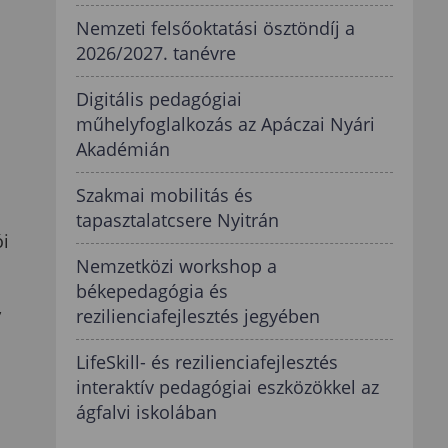
Nemzeti felsőoktatási ösztöndíj a
2026/2027. tanévre
Digitális pedagógiai
műhelyfoglalkozás az Apáczai Nyári
Akadémián
Szakmai mobilitás és
tapasztalatcsere Nyitrán
ói
Nemzetközi workshop a
békepedagógia és
,
rezilienciafejlesztés jegyében
LifeSkill- és rezilienciafejlesztés
interaktív pedagógiai eszközökkel az
ágfalvi iskolában