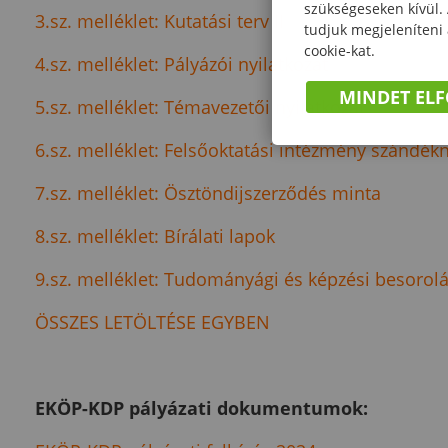
szükségeseken kívül.
3.sz. melléklet: Kutatási terv II
tudjuk megjeleníteni
cookie-kat.
4.sz. melléklet: Pályázói nyilatkozat
MINDET EL
5.sz. melléklet: Témavezetői nyilatkozat
6.sz. melléklet: Felsőoktatási intézmény szándékn
7.sz. melléklet: Ösztöndijszerződés minta
8.sz. melléklet: Bírálati lapok
9.sz. melléklet: Tudományági és képzési besorol
ÖSSZES LETÖLTÉSE EGYBEN
EKÖP-KDP pályázati dokumentumok: