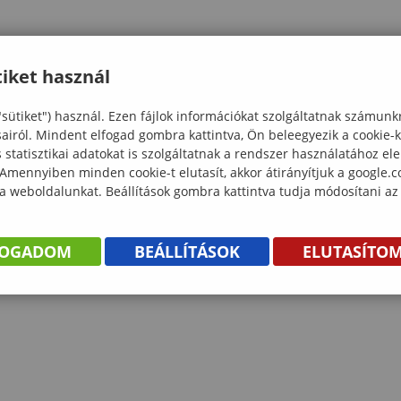
iket használ
"sütiket") használ. Ezen fájlok információkat szolgáltatnak számunk
sairól. Mindent elfogad gombra kattintva, Ön beleegyezik a cookie-
statisztikai adatokat is szolgáltatnak a rendszer használatához el
 Amennyiben minden cookie-t elutasít, akkor átirányítjuk a google.
 a weboldalunkat. Beállítások gombra kattintva tudja módosítani az
FOGADOM
BEÁLLÍTÁSOK
ELUTASÍTO