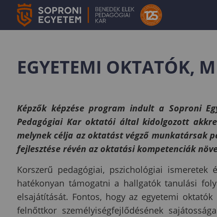
EGYETEMI OKTATÓK, 
Képzők képzése program indult a Soproni Eg
Pedagógiai Kar oktatói által kidolgozott akk
melynek célja az oktatást végző munkatársak p
fejlesztése révén az oktatási kompetenciák növe
Korszerű pedagógiai, pszichológiai ismeretek
hatékonyan támogatni a hallgatók tanulási fol
elsajátítását. Fontos, hogy az egyetemi oktatók 
felnőttkor személyiségfejlődésének sajátossága