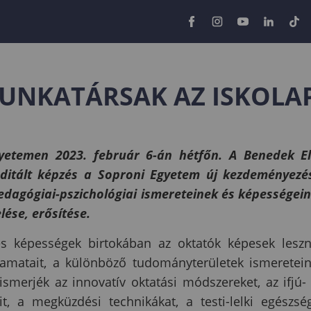
MUNKATÁRSAK AZ ISKOL
yetemen 2023. február 6-án hétfőn. A Benedek E
reditált képzés a Soproni Egyetem új kezdeményezé
edagógiai-pszichológiai ismereteinek és képességei
lése, erősítése.
 és képességek birtokában az oktatók képesek lesz
yamatait, a különböző tudományterületek ismeretei
ismerjék az innovatív oktatási módszereket, az ifjú-
it, a megküzdési technikákat, a testi-lelki egészsé