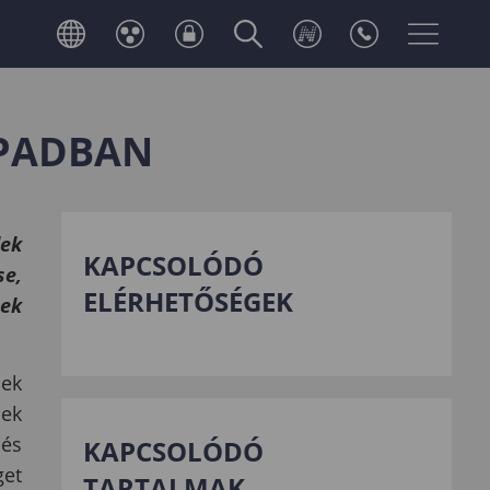
APADBAN
lek
KAPCSOLÓDÓ
se,
ELÉRHETŐSÉGEK
nek
nek
nek
 és
KAPCSOLÓDÓ
get
TARTALMAK