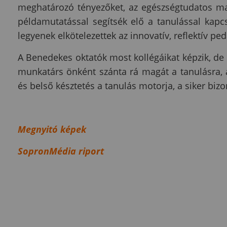
meghatározó tényezőket, az egészségtudatos ma
példamutatással segítsék elő a tanulással kapcso
legyenek elkötelezettek az innovatív, reflektív p
A Benedekes oktatók most kollégáikat képzik, de 
munkatárs önként szánta rá magát a tanulásra, 
és belső késztetés a tanulás motorja, a siker bi
Megnyitó képek
SopronMédia riport