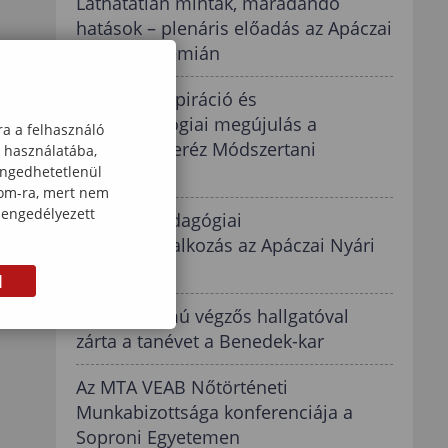
Láthatatlan minták, maradandó
hatások – plenáris előadás az Apáczai
Nyári Akadémián
Szakmai inspiráció és
játékpedagógiai megújulás a
ra a felhasználó
Brunszvik Teréz Módszertani
k használatába,
engedhetetlenül
Központban
com-ra, mert nem
 engedélyezett
Digitális pedagógiai
műhelyfoglalkozás az Apáczai Nyári
Akadémián
M
Rekordszámú végzős hallgatóval
zárta a tanévet a Benedek-kar
Az MTA VEAB Nőtörténeti
Munkabizottsága konferenciája a
Soproni Egyetemen