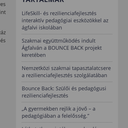
yes
int
LifeSkill- és rezilienciafejlesztés
interaktív pedagógiai eszközökkel az
ágfalvi iskolában
záz
dés
Szakmai együttműködés indult
Ágfalván a BOUNCE BACK projekt
keretében
Nemzetközi szakmai tapasztalatcsere
a rezilienciafejlesztés szolgálatában
Bounce Back: Szülői és pedagógusi
rezilienciafejlesztés
„A gyermekben rejlik a jövő – a
pedagógiában a felelősség.”