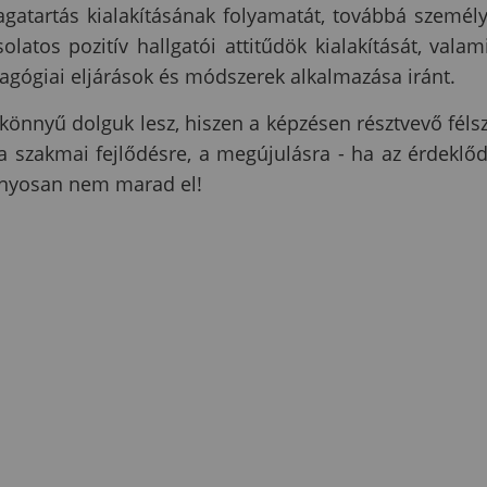
gatartás kialakításának folyamatát, továbbá személ
latos pozitív hallgatói attitűdök kialakítását, valam
edagógiai eljárások és módszerek alkalmazása iránt.
könnyű dolguk lesz, hiszen a képzésen résztvevő féls
a szakmai fejlődésre, a megújulásra - ha az érdeklő
zonyosan nem marad el!