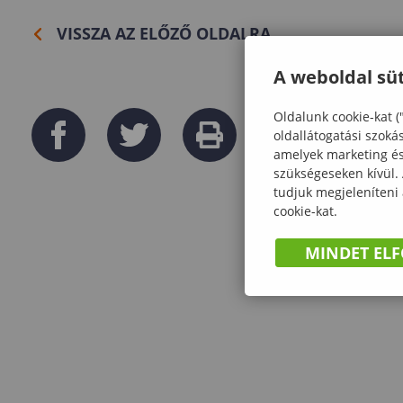
VISSZA AZ ELŐZŐ OLDALRA
A weboldal süt
Oldalunk cookie-kat (
oldallátogatási szoká
amelyek marketing és 
szükségeseken kívül.
tudjuk megjeleníteni
cookie-kat.
MINDET EL