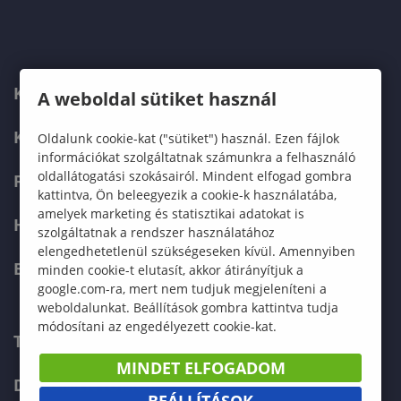
KARUNK
A weboldal sütiket használ
KÉPZÉSEK
Oldalunk cookie-kat ("sütiket") használ. Ezen fájlok
információkat szolgáltatnak számunkra a felhasználó
oldallátogatási szokásairól. Mindent elfogad gombra
FELVÉTELIZŐKNEK
kattintva, Ön beleegyezik a cookie-k használatába,
amelyek marketing és statisztikai adatokat is
HALLGATÓKNAK
szolgáltatnak a rendszer használatához
elengedhetetlenül szükségeseken kívül. Amennyiben
ERASMUS+
minden cookie-t elutasít, akkor átirányítjuk a
google.com-ra, mert nem tudjuk megjeleníteni a
weboldalunkat. Beállítások gombra kattintva tudja
módosítani az engedélyezett cookie-kat.
TELEFONKÖNYV
MINDET ELFOGADOM
DOKUMENTUMOK
BEÁLLÍTÁSOK