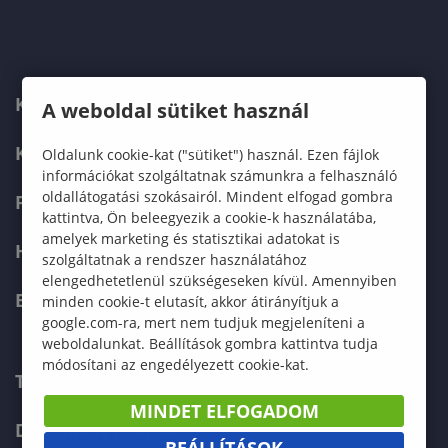
KARUNK
A weboldal sütiket használ
KÉPZÉSEK
Oldalunk cookie-kat ("sütiket") használ. Ezen fájlok
információkat szolgáltatnak számunkra a felhasználó
oldallátogatási szokásairól. Mindent elfogad gombra
FELVÉTELIZŐKNEK
kattintva, Ön beleegyezik a cookie-k használatába,
amelyek marketing és statisztikai adatokat is
HALLGATÓKNAK
szolgáltatnak a rendszer használatához
elengedhetetlenül szükségeseken kívül. Amennyiben
ERASMUS+
minden cookie-t elutasít, akkor átirányítjuk a
google.com-ra, mert nem tudjuk megjeleníteni a
weboldalunkat. Beállítások gombra kattintva tudja
módosítani az engedélyezett cookie-kat.
TELEFONKÖNYV
MINDET ELFOGADOM
DOKUMENTUMOK
BEÁLLÍTÁSOK