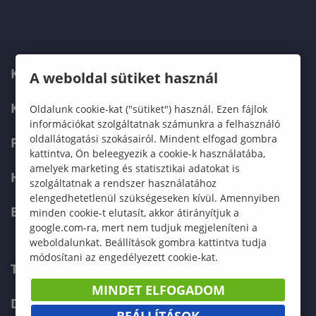
KARUNK
A weboldal sütiket használ
KÉPZÉSEK
Oldalunk cookie-kat ("sütiket") használ. Ezen fájlok
információkat szolgáltatnak számunkra a felhasználó
oldallátogatási szokásairól. Mindent elfogad gombra
FELVÉTELIZŐKNEK
kattintva, Ön beleegyezik a cookie-k használatába,
amelyek marketing és statisztikai adatokat is
HALLGATÓKNAK
szolgáltatnak a rendszer használatához
elengedhetetlenül szükségeseken kívül. Amennyiben
ERASMUS+
minden cookie-t elutasít, akkor átirányítjuk a
google.com-ra, mert nem tudjuk megjeleníteni a
weboldalunkat. Beállítások gombra kattintva tudja
módosítani az engedélyezett cookie-kat.
TELEFONKÖNYV
MINDET ELFOGADOM
DOKUMENTUMOK
BEÁLLÍTÁSOK