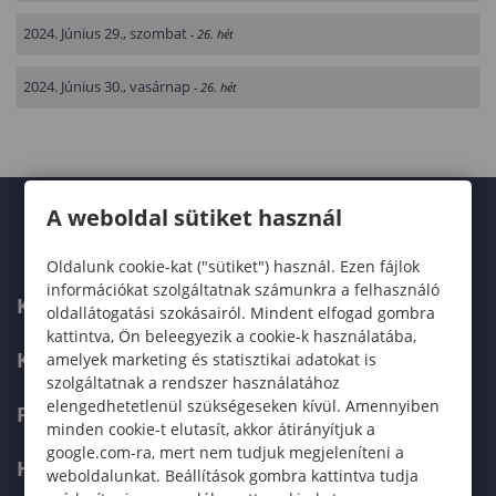
2024. Június 29., szombat
- 26. hét
2024. Június 30., vasárnap
- 26. hét
A weboldal sütiket használ
Oldalunk cookie-kat ("sütiket") használ. Ezen fájlok
információkat szolgáltatnak számunkra a felhasználó
KARUNK
oldallátogatási szokásairól. Mindent elfogad gombra
kattintva, Ön beleegyezik a cookie-k használatába,
KÉPZÉSEK
amelyek marketing és statisztikai adatokat is
szolgáltatnak a rendszer használatához
elengedhetetlenül szükségeseken kívül. Amennyiben
FELVÉTELIZŐKNEK
minden cookie-t elutasít, akkor átirányítjuk a
google.com-ra, mert nem tudjuk megjeleníteni a
HALLGATÓKNAK
weboldalunkat. Beállítások gombra kattintva tudja