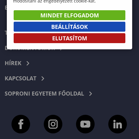
módosítani az engedélyezett cookie-kat.
ERASMUS+
MINDET ELFOGADOM
BEÁLLÍTÁSOK
TELEFONKÖNYV
ELUTASÍTOM
DOKUMENTUMOK
HÍREK
KAPCSOLAT
SOPRONI EGYETEM FŐOLDAL