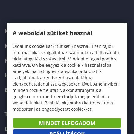
KARUNK
A weboldal sütiket használ
KÉPZÉSEK
Oldalunk cookie-kat ("sütiket") használ. Ezen fájlok
információkat szolgáltatnak számunkra a felhasználó
oldallátogatási szokásairól. Mindent elfogad gombra
FELVÉTELIZŐKNEK
kattintva, Ön beleegyezik a cookie-k használatába,
amelyek marketing és statisztikai adatokat is
HALLGATÓKNAK
szolgáltatnak a rendszer használatához
elengedhetetlenül szükségeseken kívül. Amennyiben
ERASMUS+
minden cookie-t elutasít, akkor átirányítjuk a
google.com-ra, mert nem tudjuk megjeleníteni a
weboldalunkat. Beállítások gombra kattintva tudja
módosítani az engedélyezett cookie-kat.
TELEFONKÖNYV
MINDET ELFOGADOM
DOKUMENTUMOK
BEÁLLÍTÁSOK