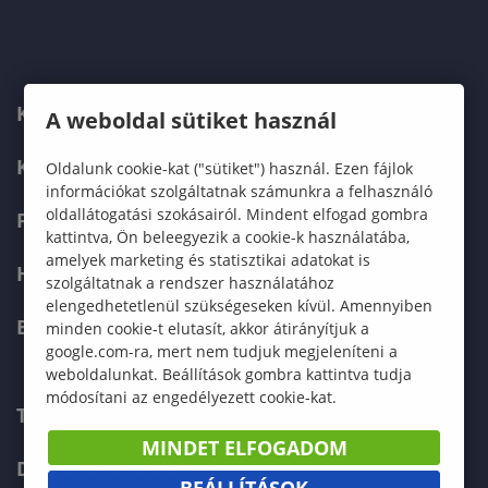
KARUNK
A weboldal sütiket használ
KÉPZÉSEK
Oldalunk cookie-kat ("sütiket") használ. Ezen fájlok
információkat szolgáltatnak számunkra a felhasználó
oldallátogatási szokásairól. Mindent elfogad gombra
FELVÉTELIZŐKNEK
kattintva, Ön beleegyezik a cookie-k használatába,
amelyek marketing és statisztikai adatokat is
HALLGATÓKNAK
szolgáltatnak a rendszer használatához
elengedhetetlenül szükségeseken kívül. Amennyiben
ERASMUS+
minden cookie-t elutasít, akkor átirányítjuk a
google.com-ra, mert nem tudjuk megjeleníteni a
weboldalunkat. Beállítások gombra kattintva tudja
módosítani az engedélyezett cookie-kat.
TELEFONKÖNYV
MINDET ELFOGADOM
DOKUMENTUMOK
BEÁLLÍTÁSOK