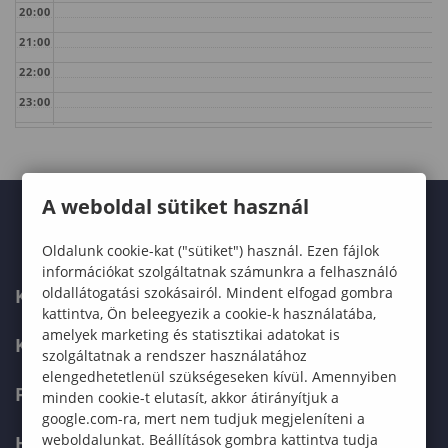
20:00
21:00
22:00
23:00
A weboldal sütiket használ
Oldalunk cookie-kat ("sütiket") használ. Ezen fájlok
információkat szolgáltatnak számunkra a felhasználó
oldallátogatási szokásairól. Mindent elfogad gombra
KARUNK
kattintva, Ön beleegyezik a cookie-k használatába,
amelyek marketing és statisztikai adatokat is
KÉPZÉSEK
szolgáltatnak a rendszer használatához
elengedhetetlenül szükségeseken kívül. Amennyiben
FELVÉTELIZŐKNEK
minden cookie-t elutasít, akkor átirányítjuk a
google.com-ra, mert nem tudjuk megjeleníteni a
weboldalunkat. Beállítások gombra kattintva tudja
HALLGATÓKNAK