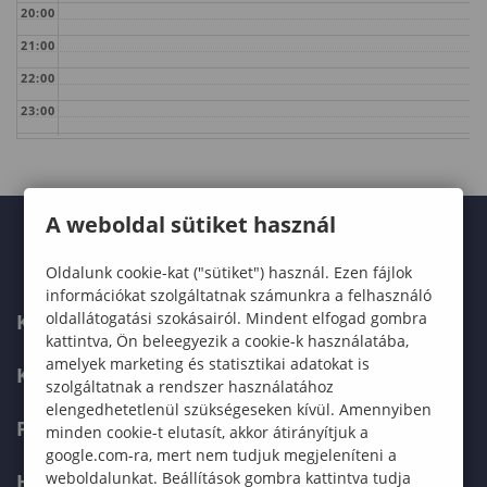
20:00
21:00
22:00
23:00
A weboldal sütiket használ
Oldalunk cookie-kat ("sütiket") használ. Ezen fájlok
információkat szolgáltatnak számunkra a felhasználó
oldallátogatási szokásairól. Mindent elfogad gombra
KARUNK
kattintva, Ön beleegyezik a cookie-k használatába,
amelyek marketing és statisztikai adatokat is
KÉPZÉSEK
szolgáltatnak a rendszer használatához
elengedhetetlenül szükségeseken kívül. Amennyiben
FELVÉTELIZŐKNEK
minden cookie-t elutasít, akkor átirányítjuk a
google.com-ra, mert nem tudjuk megjeleníteni a
weboldalunkat. Beállítások gombra kattintva tudja
HALLGATÓKNAK