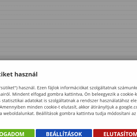
iket használ
"sütiket") használ. Ezen fájlok információkat szolgáltatnak számunk
sairól. Mindent elfogad gombra kattintva, Ön beleegyezik a cookie-
statisztikai adatokat is szolgáltatnak a rendszer használatához el
 Amennyiben minden cookie-t elutasít, akkor átirányítjuk a google.
 a weboldalunkat. Beállítások gombra kattintva tudja módosítani az
FOGADOM
BEÁLLÍTÁSOK
ELUTASÍTO