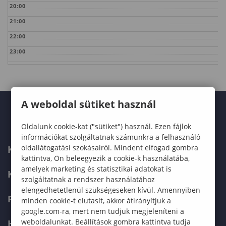
20:00
21:00
22:00
23:00
A weboldal sütiket használ
Oldalunk cookie-kat ("sütiket") használ. Ezen fájlok
információkat szolgáltatnak számunkra a felhasználó
oldallátogatási szokásairól. Mindent elfogad gombra
KARUNK
kattintva, Ön beleegyezik a cookie-k használatába,
amelyek marketing és statisztikai adatokat is
KÉPZÉSEK
szolgáltatnak a rendszer használatához
elengedhetetlenül szükségeseken kívül. Amennyiben
FELVÉTELIZŐKNEK
minden cookie-t elutasít, akkor átirányítjuk a
google.com-ra, mert nem tudjuk megjeleníteni a
weboldalunkat. Beállítások gombra kattintva tudja
HALLGATÓKNAK