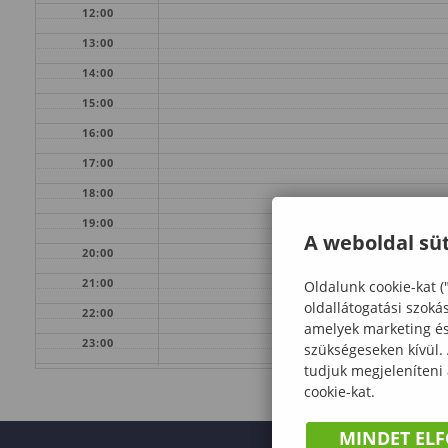
12:00
13:00
14:00
15:00
16:00
17:00
18:00
19:00
A weboldal süt
20:00
21:00
Oldalunk cookie-kat (
oldallátogatási szoká
22:00
amelyek marketing és 
23:00
szükségeseken kívül.
tudjuk megjeleníteni
cookie-kat.
MINDET EL