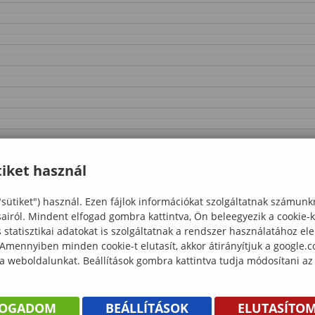
iket használ
"sütiket") használ. Ezen fájlok információkat szolgáltatnak számunk
sairól. Mindent elfogad gombra kattintva, Ön beleegyezik a cookie-
statisztikai adatokat is szolgáltatnak a rendszer használatához el
 Amennyiben minden cookie-t elutasít, akkor átirányítjuk a google.
 a weboldalunkat. Beállítások gombra kattintva tudja módosítani az
FOGADOM
BEÁLLÍTÁSOK
ELUTASÍTO