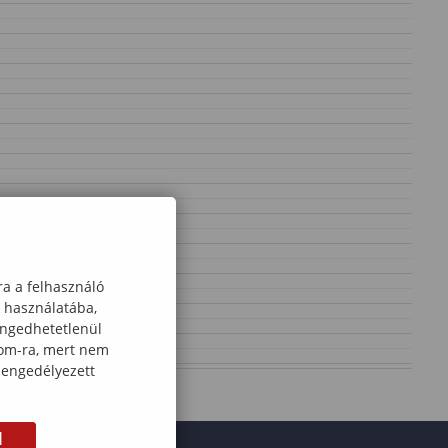
ra a felhasználó
k használatába,
engedhetetlenül
com-ra, mert nem
 engedélyezett
M