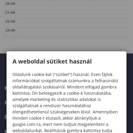
20:00
21:00
22:00
23:00
A weboldal sütiket használ
Oldalunk cookie-kat ("sütiket") használ. Ezen fájlok
információkat szolgáltatnak számunkra a felhasználó
oldallátogatási szokásairól. Mindent elfogad gombra
KARUNK
kattintva, Ön beleegyezik a cookie-k használatába,
amelyek marketing és statisztikai adatokat is
KÉPZÉSEK
szolgáltatnak a rendszer használatához
elengedhetetlenül szükségeseken kívül. Amennyiben
FELVÉTELIZŐKNEK
minden cookie-t elutasít, akkor átirányítjuk a
google.com-ra, mert nem tudjuk megjeleníteni a
weboldalunkat. Beállítások gombra kattintva tudja
HALLGATÓKNAK