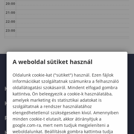
20:00
21:00
22:00
23:00
A weboldal sütiket használ
Oldalunk cookie-kat ("sütiket") használ. Ezen fájlok
információkat szolgáltatnak számunkra a felhasználó
oldallátogatási szokásairól. Mindent elfogad gombra
KARUNK
kattintva, Ön beleegyezik a cookie-k használatába,
amelyek marketing és statisztikai adatokat is
KÉPZÉSEK
szolgáltatnak a rendszer használatához
elengedhetetlenül szükségeseken kívül. Amennyiben
FELVÉTELIZŐKNEK
minden cookie-t elutasít, akkor átirányítjuk a
google.com-ra, mert nem tudjuk megjeleníteni a
weboldalunkat. Beállítások gombra kattintva tudja
HALLGATÓKNAK