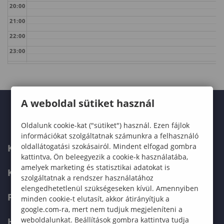
20:00
21:00
22:00
23:00
A weboldal sütiket használ
Oldalunk cookie-kat ("sütiket") használ. Ezen fájlok
információkat szolgáltatnak számunkra a felhasználó
oldallátogatási szokásairól. Mindent elfogad gombra
KARUNK
kattintva, Ön beleegyezik a cookie-k használatába,
amelyek marketing és statisztikai adatokat is
KÉPZÉSEK
szolgáltatnak a rendszer használatához
elengedhetetlenül szükségeseken kívül. Amennyiben
FELVÉTELIZŐKNEK
minden cookie-t elutasít, akkor átirányítjuk a
google.com-ra, mert nem tudjuk megjeleníteni a
weboldalunkat. Beállítások gombra kattintva tudja
HALLGATÓKNAK