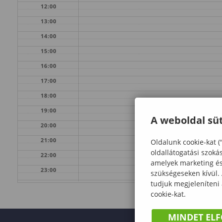
12:00
13:00
14:00
15:00
16:00
17:00
18:00
19:00
A weboldal süt
20:00
21:00
Oldalunk cookie-kat (
oldallátogatási szoká
22:00
amelyek marketing és 
23:00
szükségeseken kívül.
tudjuk megjeleníteni
cookie-kat.
MINDET EL