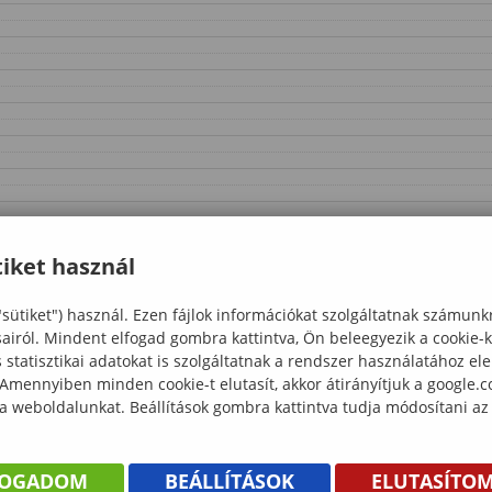
iket használ
"sütiket") használ. Ezen fájlok információkat szolgáltatnak számunk
sairól. Mindent elfogad gombra kattintva, Ön beleegyezik a cookie-
statisztikai adatokat is szolgáltatnak a rendszer használatához el
 Amennyiben minden cookie-t elutasít, akkor átirányítjuk a google.
 a weboldalunkat. Beállítások gombra kattintva tudja módosítani az
FOGADOM
BEÁLLÍTÁSOK
ELUTASÍTO