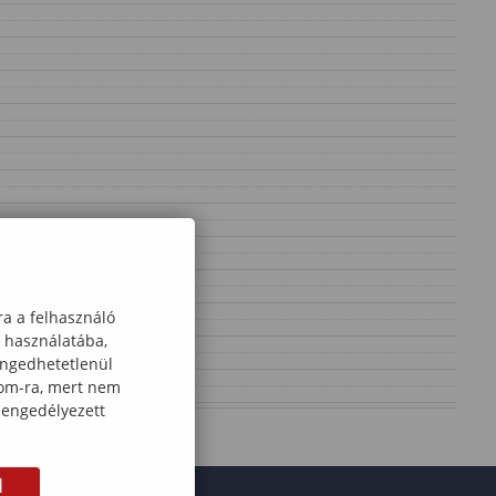
ra a felhasználó
k használatába,
engedhetetlenül
com-ra, mert nem
 engedélyezett
M