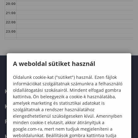
20:00
21:00
22:00
23:00
A weboldal sütiket használ
Oldalunk cookie-kat ("sütiket") használ. Ezen fájlok
információkat szolgáltatnak számunkra a felhasználó
oldallátogatási szokásairól. Mindent elfogad gombra
KARUNK
kattintva, Ön beleegyezik a cookie-k használatába,
amelyek marketing és statisztikai adatokat is
KÉPZÉSEK
szolgáltatnak a rendszer használatához
elengedhetetlenül szükségeseken kívül. Amennyiben
FELVÉTELIZŐKNEK
minden cookie-t elutasít, akkor átirányítjuk a
google.com-ra, mert nem tudjuk megjeleníteni a
weboldalunkat. Beállítások gombra kattintva tudja
HALLGATÓKNAK