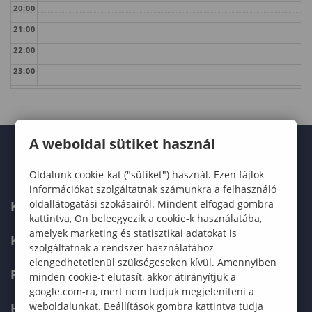
20:00
21:00
22:00
23:00
A weboldal sütiket használ
Oldalunk cookie-kat ("sütiket") használ. Ezen fájlok
információkat szolgáltatnak számunkra a felhasználó
oldallátogatási szokásairól. Mindent elfogad gombra
KARUNK
kattintva, Ön beleegyezik a cookie-k használatába,
amelyek marketing és statisztikai adatokat is
KÉPZÉSEK
szolgáltatnak a rendszer használatához
elengedhetetlenül szükségeseken kívül. Amennyiben
FELVÉTELIZŐKNEK
minden cookie-t elutasít, akkor átirányítjuk a
google.com-ra, mert nem tudjuk megjeleníteni a
weboldalunkat. Beállítások gombra kattintva tudja
HALLGATÓKNAK