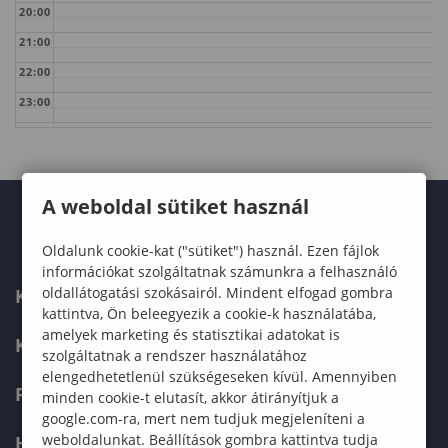
20:00
21:00
22:00
23:00
A weboldal sütiket használ
Oldalunk cookie-kat ("sütiket") használ. Ezen fájlok
információkat szolgáltatnak számunkra a felhasználó
oldallátogatási szokásairól. Mindent elfogad gombra
KARUNK
kattintva, Ön beleegyezik a cookie-k használatába,
amelyek marketing és statisztikai adatokat is
KÉPZÉSEK
szolgáltatnak a rendszer használatához
elengedhetetlenül szükségeseken kívül. Amennyiben
FELVÉTELIZŐKNEK
minden cookie-t elutasít, akkor átirányítjuk a
google.com-ra, mert nem tudjuk megjeleníteni a
weboldalunkat. Beállítások gombra kattintva tudja
HALLGATÓKNAK