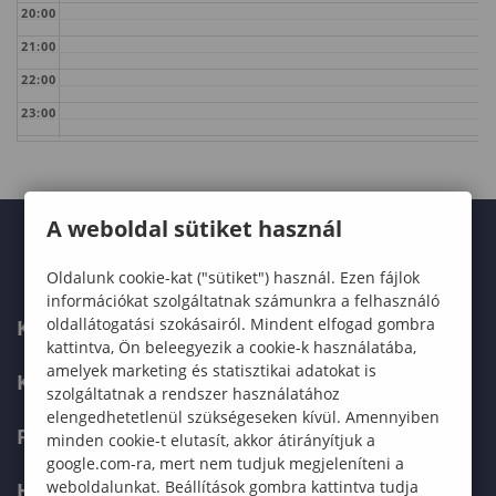
20:00
21:00
22:00
23:00
A weboldal sütiket használ
Oldalunk cookie-kat ("sütiket") használ. Ezen fájlok
információkat szolgáltatnak számunkra a felhasználó
oldallátogatási szokásairól. Mindent elfogad gombra
KARUNK
kattintva, Ön beleegyezik a cookie-k használatába,
amelyek marketing és statisztikai adatokat is
KÉPZÉSEK
szolgáltatnak a rendszer használatához
elengedhetetlenül szükségeseken kívül. Amennyiben
FELVÉTELIZŐKNEK
minden cookie-t elutasít, akkor átirányítjuk a
google.com-ra, mert nem tudjuk megjeleníteni a
weboldalunkat. Beállítások gombra kattintva tudja
HALLGATÓKNAK